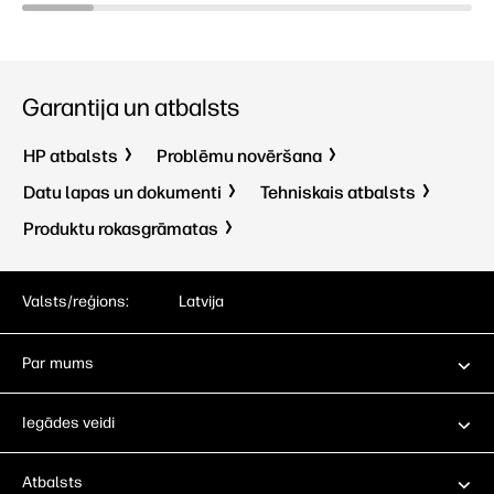
Garantija un atbalsts
HP atbalsts
Problēmu novēršana
Datu lapas un dokumenti
Tehniskais atbalsts
Produktu rokasgrāmatas
Valsts/reģions:
Latvija
Par mums
Iegādes veidi
Atbalsts