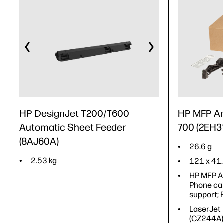
HP DesignJet T200/T600
HP MFP An
Automatic Sheet Feeder
700 (2EH3
(8AJ60A)
26.6 g
2.53 kg
121 x 41
HP MFP A
Phone cab
support; 
LaserJet
(CZ244A)