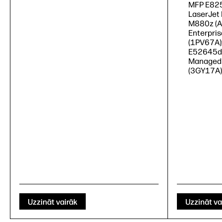
MFP E825
LaserJet 
M880z (A
Enterpri
(1PV67A)
E52645dn
Managed
(3GY17A)
Uzzināt vairāk
Uzzināt va