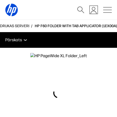
 DRUKAS SERVERI
HP F60 FOLDER WITH TAB APPLICATOR (1EX00A)
Pārskats
Atbalsts
Pārskats
Pārskats
Atbalsts