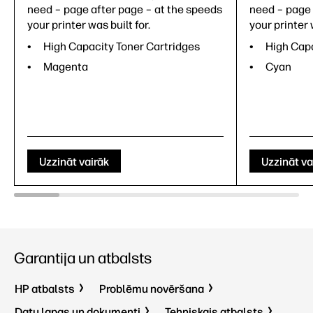
need – page after page – at the speeds
need – page 
your printer was built for.
your printer 
High Capacity Toner Cartridges
High Capa
Magenta
Cyan
Uzzināt vairāk
Uzzināt va
Garantija un atbalsts
HP atbalsts
Problēmu novēršana
Datu lapas un dokumenti
Tehniskais atbalsts