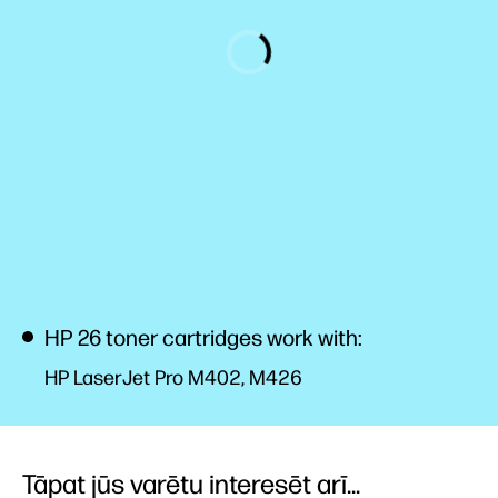
HP 26 toner cartridges work with:
HP LaserJet Pro M402, M426
Tāpat jūs varētu interesēt arī...