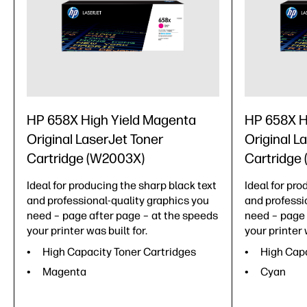
HP 658X High Yield Magenta
HP 658X H
Original LaserJet Toner
Original L
Cartridge (W2003X)
Cartridge
Ideal for producing the sharp black text
Ideal for pro
and professional-quality graphics you
and professi
need – page after page – at the speeds
need – page 
your printer was built for.
your printer 
High Capacity Toner Cartridges
High Capa
Magenta
Cyan