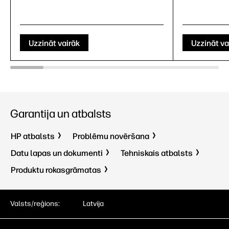
Uzzināt vairāk
Uzzināt va
Garantija un atbalsts
HP atbalsts
Problēmu novēršana
Datu lapas un dokumenti
Tehniskais atbalsts
Produktu rokasgrāmatas
Valsts/reģions:
Latvija