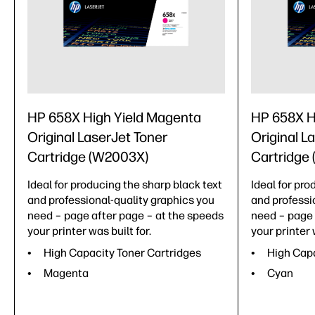
HP 658X High Yield Magenta
HP 658X H
Original LaserJet Toner
Original L
Cartridge (W2003X)
Cartridge
Ideal for producing the sharp black text
Ideal for pro
and professional-quality graphics you
and professi
need – page after page – at the speeds
need – page 
your printer was built for.
your printer 
High Capacity Toner Cartridges
High Capa
Magenta
Cyan