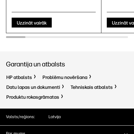
Uzzināt vairāk
Uzzināt va
Garantija un atbalsts
HP atbalsts
Problēmu novēršana
Datu lapas un dokumenti
Tehniskais atbalsts
Produktu rokasgrāmatas
Valsts/reģions:
Latvija
Par mums