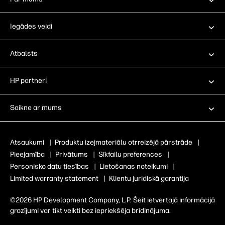
Iegādes veidi
Atbalsts
HP partneri
Saikne ar mums
Atsaukumi
|
Produktu izejmateriālu otrreizējā pārstrāde
|
Pieejamība
|
Privātums
|
Sīkfailu preferences
|
Personisko datu tiesības
|
Lietošanas noteikumi
|
Limited warranty statement
|
Klientu juridiskā garantija
©2026 HP Development Company, L.P. Šeit ietvertajā informācijā
grozījumi var tikt veikti bez iepriekšēja brīdinājuma.