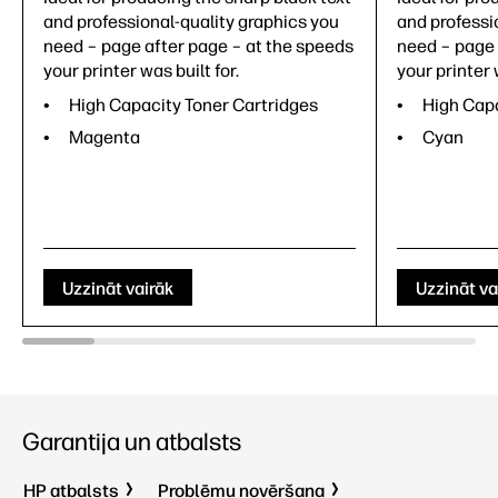
and professional-quality graphics you
and professi
need – page after page – at the speeds
need – page 
your printer was built for.
your printer 
High Capacity Toner Cartridges
High Capa
Magenta
Cyan
Uzzināt vairāk
Uzzināt va
Garantija un atbalsts
HP atbalsts
Problēmu novēršana