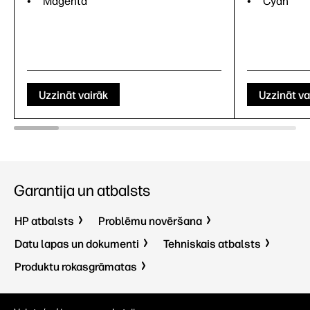
Magenta
Cyan
Uzzināt vairāk
Uzzināt va
Garantija un atbalsts
HP atbalsts
Problēmu novēršana
Datu lapas un dokumenti
Tehniskais atbalsts
Produktu rokasgrāmatas