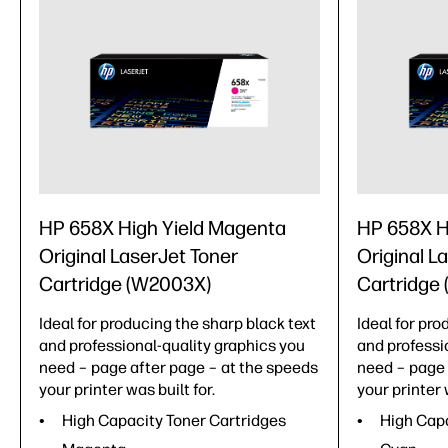
HP 658X High Yield Magenta
HP 658X H
Original LaserJet Toner
Original L
Cartridge (W2003X)
Cartridge
Ideal for producing the sharp black text
Ideal for pro
and professional-quality graphics you
and professi
need – page after page – at the speeds
need – page 
your printer was built for.
your printer 
High Capacity Toner Cartridges
High Capa