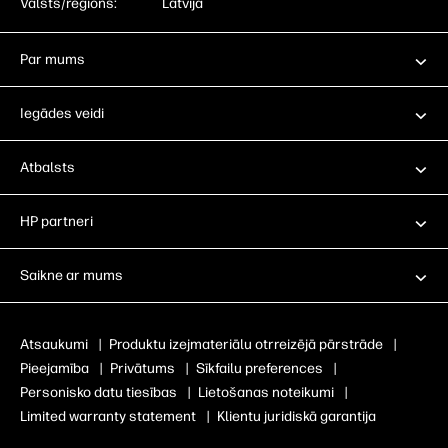
Valsts/reģions:
Latvija
Par mums
Iegādes veidi
Atbalsts
HP partneri
Saikne ar mums
Atsaukumi
|
Produktu izejmateriālu otrreizējā pārstrāde
|
Pieejamība
|
Privātums
|
Sīkfailu preferences
|
Personisko datu tiesības
|
Lietošanas noteikumi
|
Limited warranty statement
|
Klientu juridiskā garantija