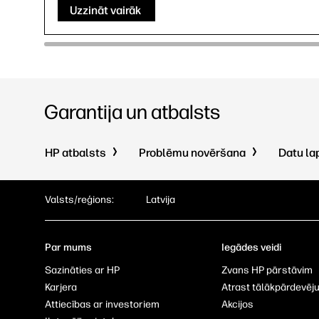
Uzzināt vairāk
Garantija un atbalsts
HP atbalsts
Problēmu novēršana
Datu la
Valsts/reģions:
Latvija
Par mums
Iegādes veidi
Sazināties ar HP
Zvans HP pārstāvim
Karjera
Atrast tālākpārdevēj
Attiecības ar investoriem
Akcijos