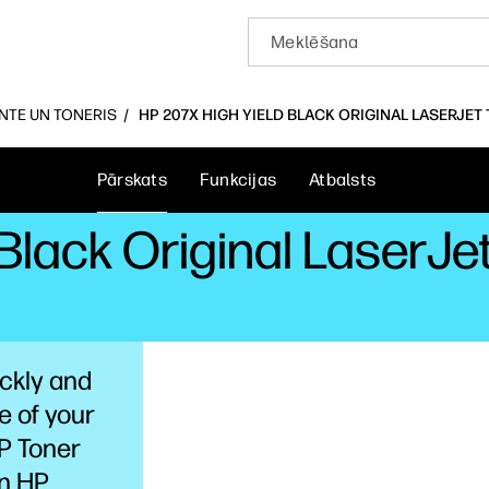
INTE UN TONERIS
HP 207X HIGH YIELD BLACK ORIGINAL LASERJET
Pārskats
Funkcijas
Atbalsts
Black Original LaserJe
ickly and
e of your
HP Toner
on HP