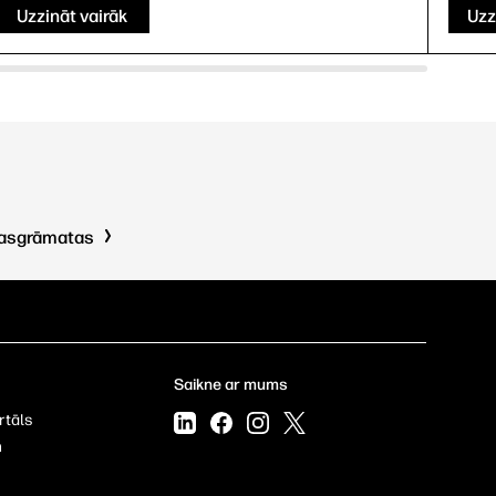
Uzzināt vairāk
Uzz
kasgrāmatas
Saikne ar mums
rtāls
m