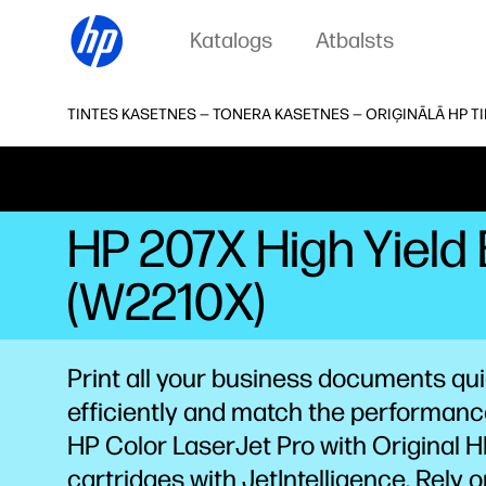
Katalogs
Atbalsts
TINTES KASETNES — TONERA KASETNES — ORIĢINĀLĀ HP T
HP 207X High Yield 
(W2210X)
Print all your business documents qu
efficiently and match the performanc
HP Color LaserJet Pro with Original 
cartridges with JetIntelligence. Rely 