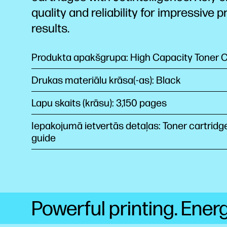
quality and reliability for impressive p
results.
Produkta apakšgrupa: High Capacity Toner C
Drukas materiālu krāsa(-as): Black
Lapu skaits (krāsu): 3,150 pages
Iepakojumā ietvertās detaļas: Toner cartridg
guide
Powerful printing. Ener