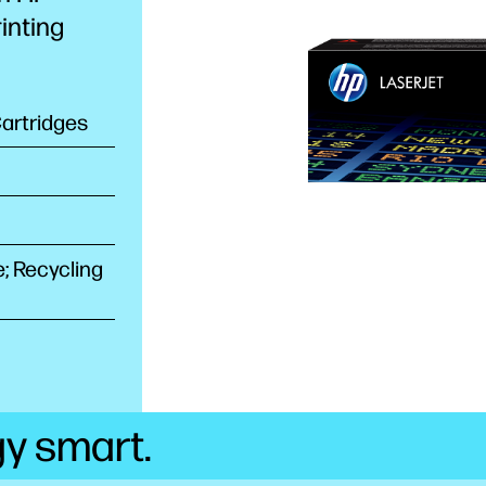
rinting
artridges
e; Recycling
gy
smart.