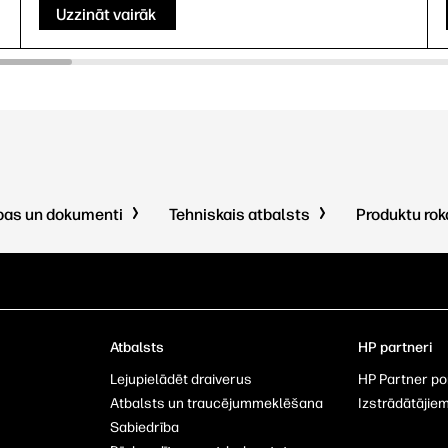
Uzzināt vairāk
pas un dokumenti
Tehniskais atbalsts
Produktu ro
Atbalsts
HP partneri
Lejupielādēt draiverus
HP Partner po
u
Atbalsts un traucējummeklēšana
Izstrādātājie
Sabiedrība