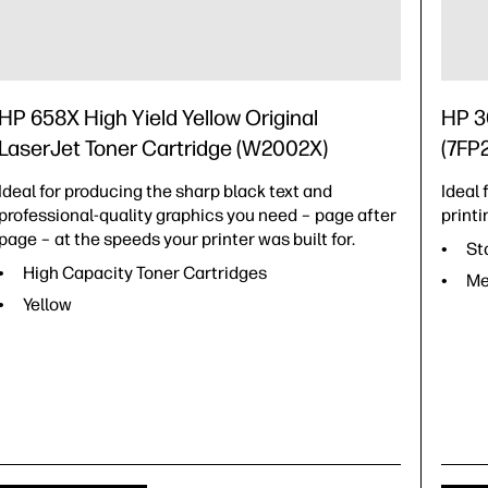
HP 658X High Yield Yellow Original
HP 3
LaserJet Toner Cartridge (W2002X)
(7FP
Ideal for producing the sharp black text and
Ideal
professional-quality graphics you need – page after
printi
page – at the speeds your printer was built for.
St
High Capacity Toner Cartridges
Me
Yellow