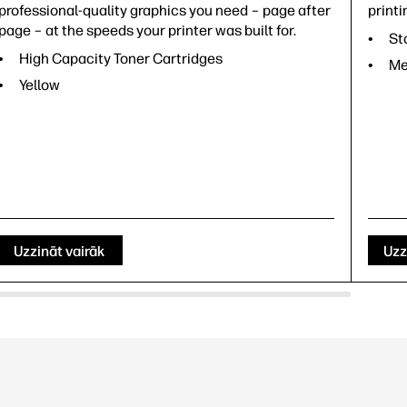
professional-quality graphics you need – page after
printi
page – at the speeds your printer was built for.
St
High Capacity Toner Cartridges
Me
Yellow
Uzzināt vairāk
Uzz