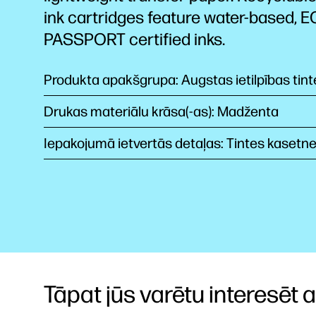
ink cartridges feature water-based, 
PASSPORT certified
inks.
Produkta apakšgrupa: Augstas ietilpības tin
Drukas materiālu krāsa(-as): Madženta
Iepakojumā ietvertās detaļas: Tintes kasetn
Tāpat jūs varētu interesēt arī