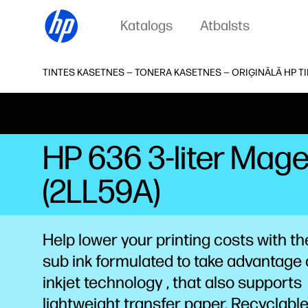
Katalogs
Atbalsts
TINTES KASETNES — TONERA KASETNES — ORIĢINĀLĀ HP T
HP 636 3-liter Mage
(2LL59A)
Help lower your printing costs with the
sub ink formulated to take advantage 
inkjet
technology
, that also supports
lightweight transfer paper. Recyclabl