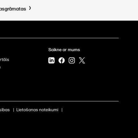
kasgrāmatas
Saikne ar mums
rtāls
m
sības
|
Lietošanas noteikumi
|