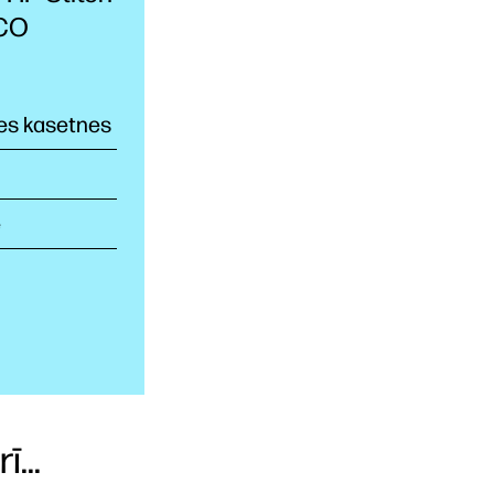
ECO
tes kasetnes
e
...