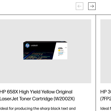
HP 658X High Yield Yellow Original
HP 3
LaserJet Toner Cartridge (W2002X)
(7FP
Ideal for producing the sharp black text and
Ideal