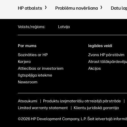
HP atbalsts
Problēmu novēršana
Datu la
Valsts/reģions:
Latvija
Par mums
Iegādes veidi
Sazināties ar HP
Zvans HP pārstāvim
Karjera
Atrast tālākpārdevēj
Attiecības ar investoriem
Akcijos
Ilgtspējīga ietekme
Newsroom
Atsaukumi
|
Produktu izejmateriālu otrreizējā pārstrāde
|
Limited warranty statement
|
Klientu juridiskā garantija
©2026 HP Development Company, L.P. Šeit ietvertajā informācij