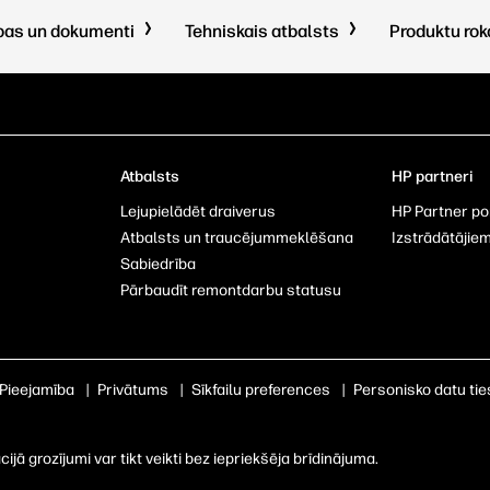
pas un dokumenti
Tehniskais atbalsts
Produktu ro
Atbalsts
HP partneri
Lejupielādēt draiverus
HP Partner po
u
Atbalsts un traucējummeklēšana
Izstrādātājie
Sabiedrība
Pārbaudīt remontdarbu statusu
Pieejamība
|
Privātums
|
Sīkfailu preferences
|
Personisko datu tie
ā grozījumi var tikt veikti bez iepriekšēja brīdinājuma.