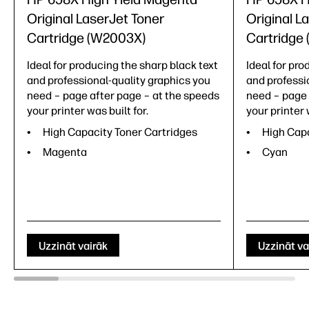
Original LaserJet Toner
Original L
Cartridge (W2003X)
Cartridge
Ideal for producing the sharp black text
Ideal for pro
and professional-quality graphics you
and professi
need – page after page – at the speeds
need – page 
your printer was built for.
your printer 
High Capacity Toner Cartridges
High Capa
Magenta
Cyan
Uzzināt vairāk
Uzzināt va