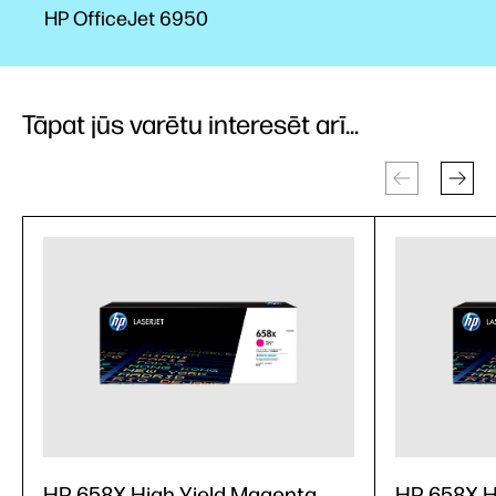
HP OfficeJet 6950
Tāpat jūs varētu interesēt arī...
HP 658X High Yield Magenta
HP 658X H