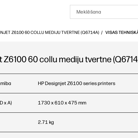
NJET Z6100 60 COLLU MEDIJU TVERTNE (Q6714A)
VISAS TEHNISK
 Z6100 60 collu mediju tvertne (Q6714
0 collu mediju tvertne (Q6714A) Visas tehniskās specifikācija
amība
HP Designjet Z6100 series printers
D x A)
1730 x 610 x 475 mm
2.71 kg