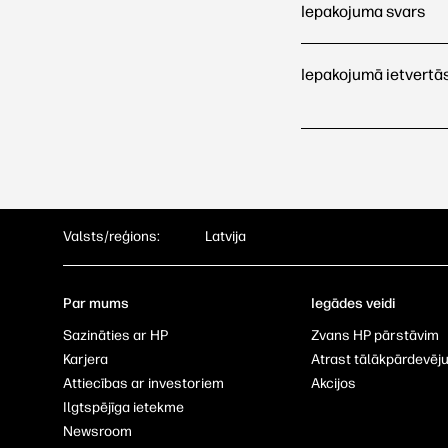
Iepakojuma svars
Iepakojumā ietvertā
Valsts/reģions:
Latvija
Par mums
Iegādes veidi
Sazināties ar HP
Zvans HP pārstāvim
Karjera
Atrast tālākpārdevēj
Attiecības ar investoriem
Akcijos
Ilgtspējīga ietekme
Newsroom