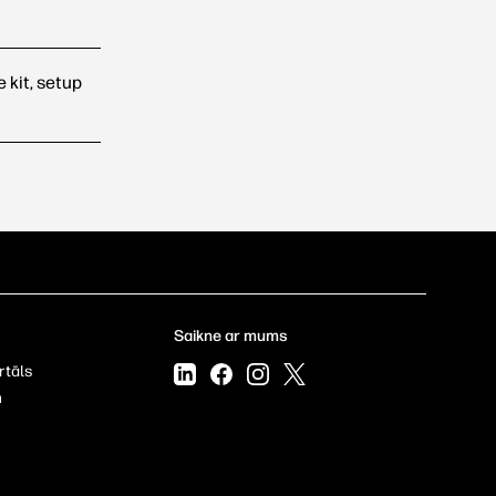
 kit, setup
Saikne ar mums
rtāls
m