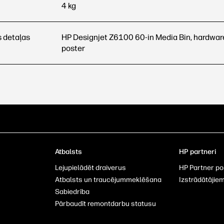
4 kg
s detaļas
HP Designjet Z6100 60-in Media Bin, hardware
poster
Atbalsts
HP partneri
Lejupielādēt draiverus
HP Partner po
u
Atbalsts un traucējummeklēšana
Izstrādātājie
Sabiedrība
Pārbaudīt remontdarbu statusu