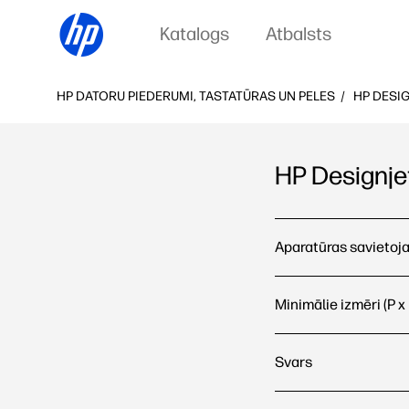
Katalogs
Atbalsts
HP DATORU PIEDERUMI, TASTATŪRAS UN PELES
HP DESIG
HP Designjet
HP Designjet Z6100 6
Aparatūras savietoj
Minimālie izmēri (P x 
Svars