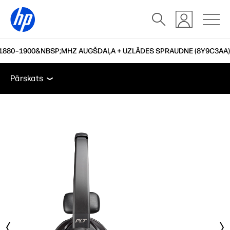
 1880–1900&NBSP;MHZ AUGŠDAĻA + UZLĀDES SPRAUDNE (8Y9C3AA)
Pārskats
Funkcijas
Piederumi
Atbalsts
Pārskats
Pārskats
Funkcijas
Piederumi
Atbalsts