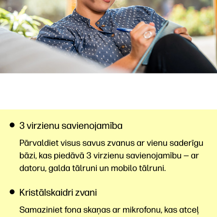
3 virzienu savienojamība
Pārvaldiet visus savus zvanus ar vienu saderīgu
bāzi, kas piedāvā 3 virzienu savienojamību — ar
datoru, galda tālruni un mobilo tālruni.
Kristālskaidri zvani
Samaziniet fona skaņas ar mikrofonu, kas atceļ