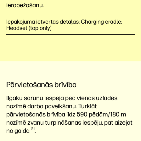
ierobežošanu.
Iepakojumā ietvertās detaļas: Charging cradle;
Headset (top only)
Pārvietošanās brīvība
Ilgāku sarunu iespēja pēc vienas uzlādes
nozīmē darba paveikšanu. Turklāt
pārvietošanās brīvība līdz 590 pēdām/180 m
nozīmē zvanu turpināšanas iespēju, pat aizejot
1
no
galda
.