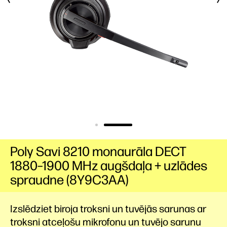
Poly Savi 8210 monaurāla DECT
1880–1900 MHz augšdaļa + uzlādes
spraudne (8Y9C3AA)
Izslēdziet biroja troksni un tuvējās sarunas ar
troksni atceļošu mikrofonu un tuvējo sarunu