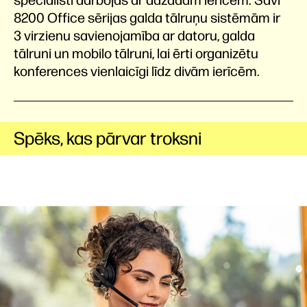
speciālisti darbojas ar dažādām ierīcēm. Savi
8200 Office sērijas galda tālruņu sistēmām ir
3 virzienu savienojamība ar datoru, galda
tālruni un mobilo tālruni, lai ērti organizētu
konferences vienlaicīgi līdz divām ierīcēm.
Spēks, kas pārvar troksni