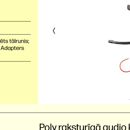
ts tālrunis;
; Adapters
Poly raksturīgā audio 