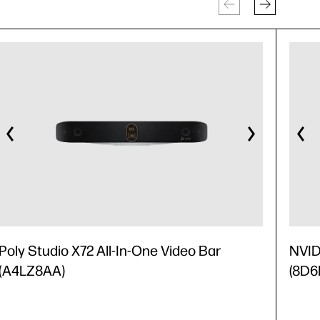
Poly Studio X72 All-In-One Video Bar
NVID
(A4LZ8AA)
(8D6