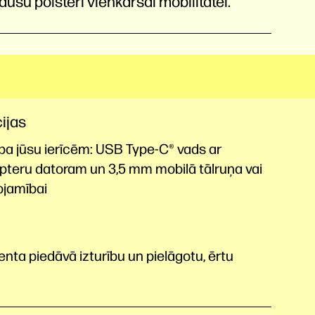
usu polsteri vienkāršai mobilitātei.
ijas
a jūsu ierīcēm: USB Type-C®️ vads ar
pteru datoram un 3,5 mm mobilā tālruņa vai
ojamībai
enta piedāvā izturību un pielāgotu, ērtu