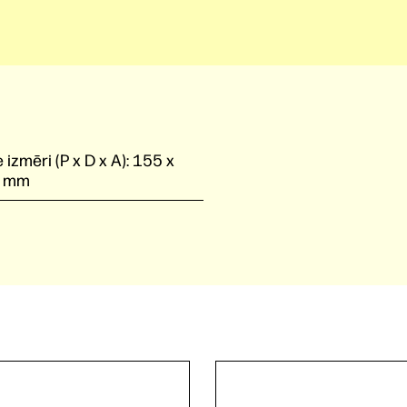
 izmēri (P x D x A):
155 x
8 mm