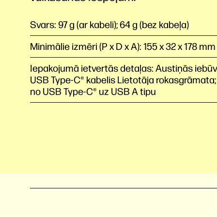
Svars: 97 g (ar kabeli); 64 g (bez kabeļa)
Minimālie izmēri (P x D x A): 155 x 32 x 178 mm
Iepakojumā ietvertās detaļas: Austiņās iebūvē
USB Type-C®️ kabelis Lietotāja rokasgrāmata
no USB Type-C® uz USB A tipu