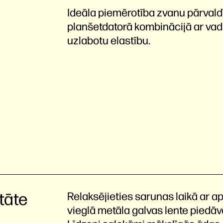
Ideāla piemērotība zvanu pārvaldīb
planšetdatorā kombinācijā ar vadu
uzlabotu elastību.
tāte
Relaksējieties sarunas laikā ar ap
vieglā metāla galvas lente piedāvā