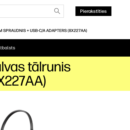
Pierakstīties
 SPRAUDNIS + USB-C/A ADAPTERS (8X227AA)
tbalsts
vas tālrunis
8X227AA)