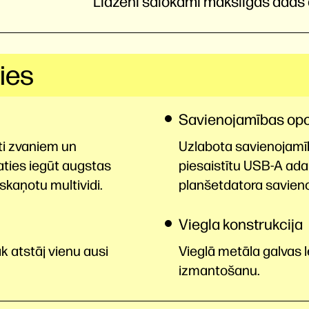
Līdzeni salokāmi mākslīgās ādas a
ties
Savienojamības opc
ti zvaniem un
Uzlabota savienojamīb
aties iegūt augstas
piesaistītu USB-A ada
tskaņotu multividi.
planšetdatora savien
Viegla konstrukcija
k atstāj vienu ausi
Vieglā metāla galvas l
izmantošanu.