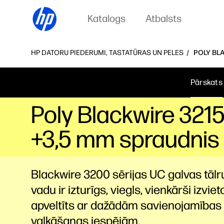
Katalogs
Atbalsts
HP DATORU PIEDERUMI, TASTATŪRAS UN PELES
POLY BL
Pārskats
Poly Blackwire 321
+3,5 mm spraudnis
Blackwire 3200 sērijas UC galvas tālr
vadu ir izturīgs, viegls, vienkārši izvi
apveltīts ar dažādām savienojamības
valkāšanas iespējām.