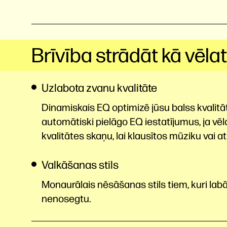
Brīvība strādāt kā vēla
Uzlabota zvanu kvalitāte
Dinamiskais EQ optimizē jūsu balss kvalitā
automātiski pielāgo EQ iestatījumus, ja vēl
kvalitātes skaņu, lai klausītos mūziku vai a
Valkāšanas stils
Monaurālais nēsāšanas stils tiem, kuri labā
nenosegtu.