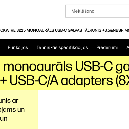
ACKWIRE 3215 MONOAURĀLS USB-C GALVAS TĀLRUNIS +3,5&NBSP;MM
Funkcijas
Tehniskās specifikācijas
Piederumi
A
5 monoaurāls USB-C gal
 + USB-C/A adapters (
unis ar
etojams un
 un