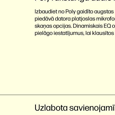
Izbaudiet no Poly gaidīto augstas 
piedāvā datora platjoslas mikrofo
skaņas opcijas. Dinamiskais EQ op
pielāgo iestatījumus, lai klausītos 
Uzlabota savienojam