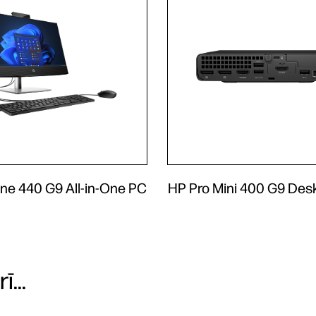
ne 440 G9 All-in-One PC
HP Pro Mini 400 G9 Des
...