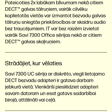
Pateicoties 2x labākam blīvumam nekā citiem
DECT™ galvas tālruņiem, vairāk cilvēku
koplietotās vietās var izmantot bezvadu galvas
tālruņu sniegtās priekšrocības ar skaidru audio
bez traucējumiem. IT var bez raizēm izvietot
vairāk Savi 7300 Office sērijas nekā ar citiem
DECT™ galvas skaļruņiem.
Strādājiet, kur vēlaties
Savi 7300 UC sērija ar diskrēto, viegli lietojamo
DECT bezvadu adapteri ir gatava darbam
jebkurā vietā. Vienkārši pieslēdziet adapteri
savam datoram un esat gatavs sadarbībai
birojā, attālināti vai ceļā.