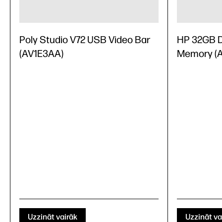
Poly Studio V72 USB Video Bar
HP 32GB 
(AV1E3AA)
Memory (
Uzzināt vairāk
Uzzināt va