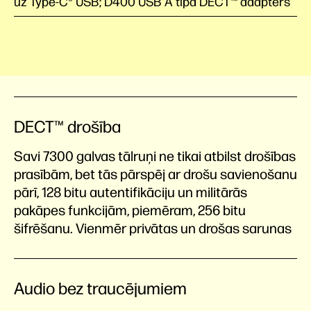
uz Type-C® USB; D400 USB A tipa DECT™ adapters
DECT™ drošība
Savi 7300 galvas tālruņi ne tikai atbilst drošības
prasībām, bet tās pārspēj ar drošu savienošanu
pārī, 128 bitu autentifikāciju un militārās
pakāpes funkcijām, piemēram, 256 bitu
šifrēšanu. Vienmēr privātas un drošas sarunas
Audio bez traucējumiem