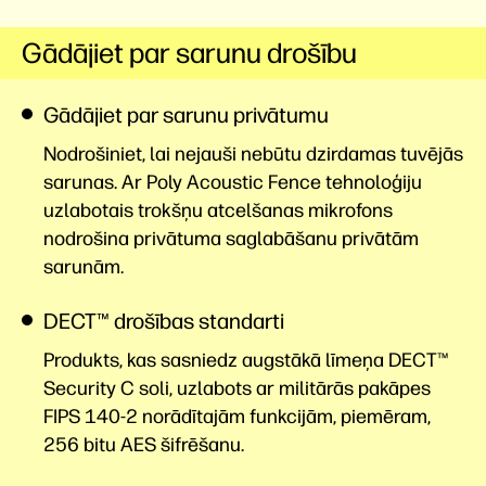
Gādājiet par sarunu drošību
Gādājiet par sarunu privātumu
Nodrošiniet, lai nejauši nebūtu dzirdamas tuvējās
sarunas. Ar Poly Acoustic Fence tehnoloģiju
uzlabotais trokšņu atcelšanas mikrofons
nodrošina privātuma saglabāšanu privātām
sarunām.
DECT™ drošības standarti
Produkts, kas sasniedz augstākā līmeņa DECT™
Security C soli, uzlabots ar militārās pakāpes
FIPS 140-2 norādītajām funkcijām, piemēram,
256 bitu AES
šifrēšanu.