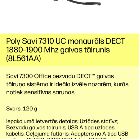
Poly Savi 7310 UC monaurāls DECT
1880–1900 Mhz galvas tālrunis
(8L561AA)
Savi 7300 Office bezvadu DECT™ galvas
tālruņa sistēma ir ideāla izvēle nozarēm, kurās
notiek sensitīvas sarunas.
Svars: 120 g
Iepakojumā ietvertās detaļas: Uzlādes statīvs;
Bezvadu galvas tālrunis; USB A tipa uzlādes
kabelis; Ceļojuma futlāris; Adapters no A tipa USB