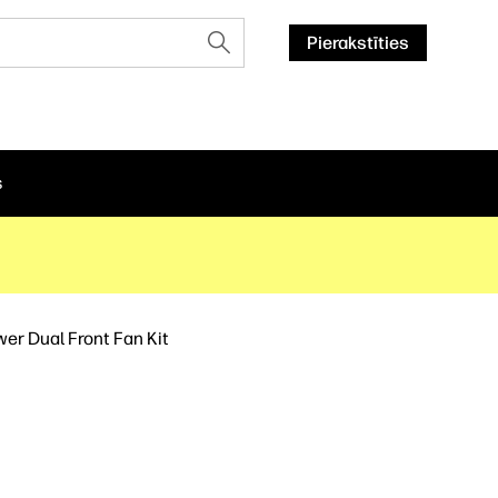
Pierakstīties
s