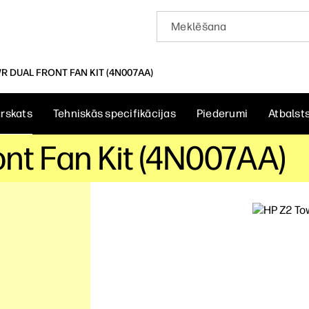
R DUAL FRONT FAN KIT (4N007AA)
rskats
Tehniskās specifikācijas
Piederumi
Atbalst
nt Fan Kit (4N007AA)