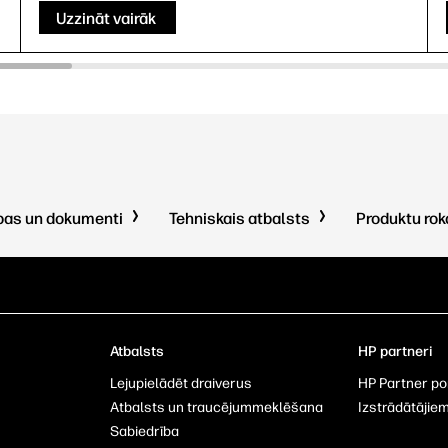
Uzzināt vairāk
pas un dokumenti
Tehniskais atbalsts
Produktu ro
Atbalsts
HP partneri
Lejupielādēt draiverus
HP Partner po
u
Atbalsts un traucējummeklēšana
Izstrādātājie
Sabiedrība