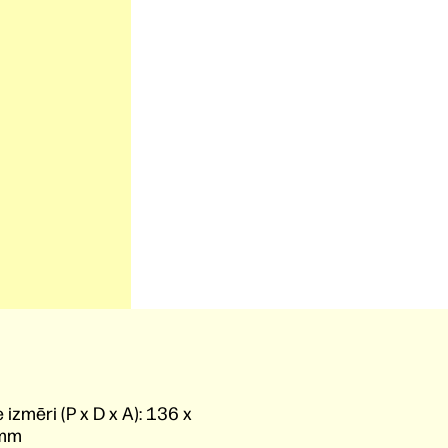
 izmēri (P x D x A):
136 x
 mm