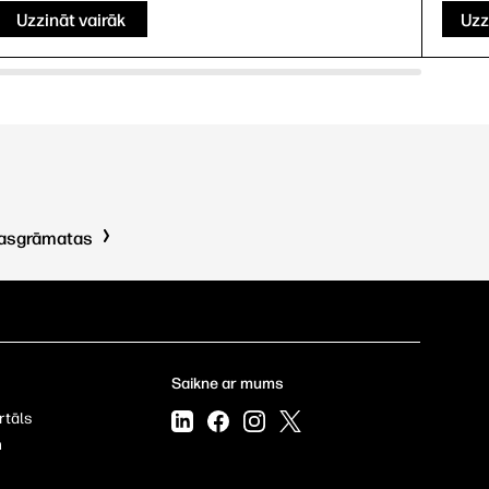
Uzzināt vairāk
Uzz
kasgrāmatas
Saikne ar mums
rtāls
m