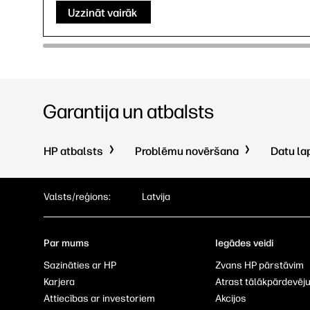
Uzzināt vairāk
Garantija un atbalsts
HP atbalsts
Problēmu novēršana
Datu la
Valsts/reģions:
Latvija
Par mums
Iegādes veidi
Sazināties ar HP
Zvans HP pārstāvim
Karjera
Atrast tālākpārdevēj
Attiecības ar investoriem
Akcijos