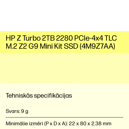
HP Z Turbo 2TB 2280 PCIe-4x4 TLC
M.2 Z2 G9 Mini Kit SSD (4M9Z7AA)
Tehniskās specifikācijas
Svars:
9 g
Minimālie izmēri (P x D x A):
22 x 80 x 2.38 mm