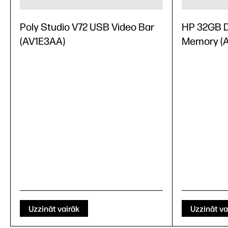
Poly Studio V72 USB Video Bar
HP 32GB 
(AV1E3AA)
Memory (
Uzzināt vairāk
Uzzināt va