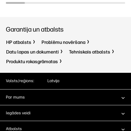
Garantija un atbalsts
HP atbalsts
Problēmu novēršana
Datu lapas un dokumenti
Tehniskais atbalsts
Produktu rokasgrāmatas
Valsts/reģions:
Latvija
Par mums
Iegādes veidi
Atbalsts