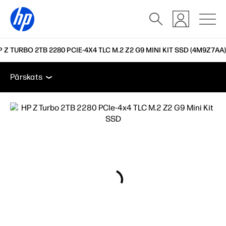
P Z TURBO 2TB 2280 PCIE-4X4 TLC M.2 Z2 G9 MINI KIT SSD (4M9Z7AA)
Pārskats
Tehniskās specifikācijas
Piederumi
At
Pārskats
Pārskats
Tehniskās specifikācijas
Piederumi
Atbalsts