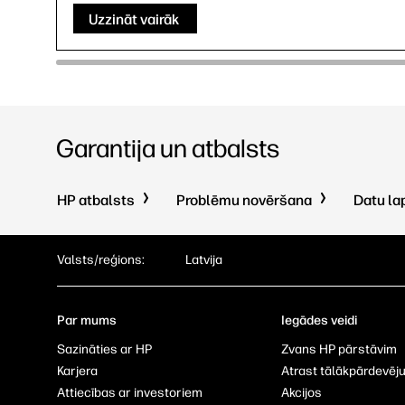
Uzzināt vairāk
Garantija un atbalsts
HP atbalsts
Problēmu novēršana
Datu la
Valsts/reģions:
Latvija
Par mums
Iegādes veidi
Sazināties ar HP
Zvans HP pārstāvim
Karjera
Atrast tālākpārdevēj
Attiecības ar investoriem
Akcijos