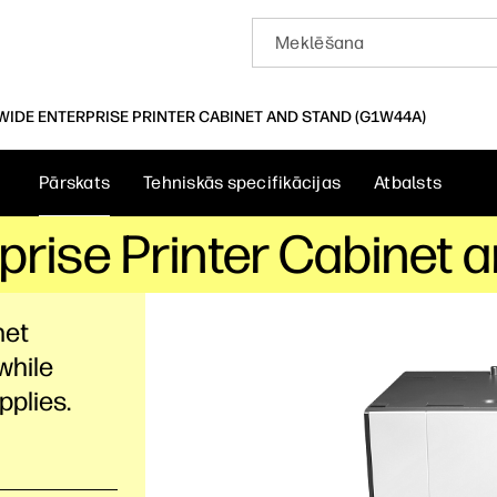
WIDE ENTERPRISE PRINTER CABINET AND STAND (G1W44A)
Pārskats
Tehniskās specifikācijas
Atbalsts
rise Printer Cabinet 
net
while
pplies.