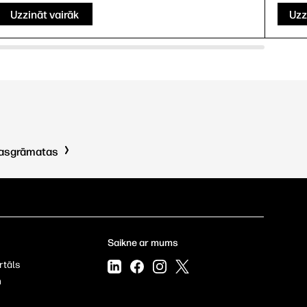
Uzzināt vairāk
Uzz
kasgrāmatas
Saikne ar mums
rtāls
m