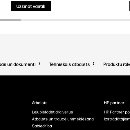
Uzzināt vairāk
pas un dokumenti
Tehniskais atbalsts
Produktu ro
Atbalsts
HP partneri
Lejupielādēt draiverus
HP Partner po
u
Atbalsts un traucējummeklēšana
Izstrādātājie
Sabiedrība