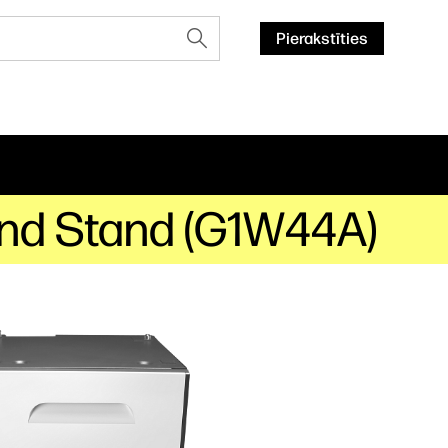
Pierakstīties
and Stand (G1W44A)