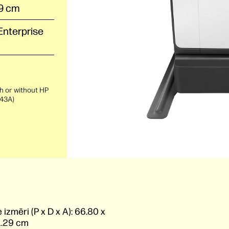
29 cm
Enterprise
h or without HP
43A)
 izmēri (P x D x A):
66.80 x
1.29 cm