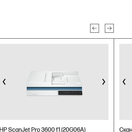
HP ScanJet Pro 3600 f1 (20G06A)
Скан