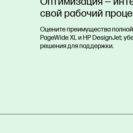
Оптимизация — инт
свой рабочий проц
Оцените преимущества полной
PageWide XL и HP DesignJet; у
решения для поддержки.