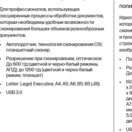
поли
Для профессионалов, использующих
расширенные процессы обработки документов,
Идеал
которым необходимы удобные возможности
котор
сканирования больших объемов разнообразных
скани
документов.
и про
стран
Автоподатчик; технология сканирования CIS;
планшетный сканер
изоб
Разрешение при сканировании, оптическое:
По
До 600 т/д (цветной и черно-белый режимы,
Ра
АПД); до 1200 т/д (цветной и черно-белый
До
режим, планшет)
ISO
Letter; Legal; Executive; A4; A5; A6; B5; B5 (JIS)
x 2
USB 3.0
x 9
дю
A7:
мм
5,0
дю
US