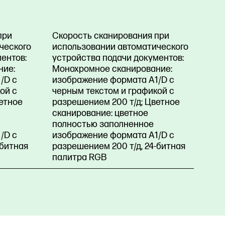
при
Скорость сканирования при
ческого
использовании автоматического
ентов:
устройства подачи документов:
ние:
Монохромное сканирование:
/D с
изображение формата A1/D с
ой с
черным текстом и графикой с
етное
разрешением 200 т/д; Цветное
сканирование: цветное
полностью заполненное
/D с
изображение формата A1/D с
-битная
разрешением 200 т/д, 24-битная
палитра RGB