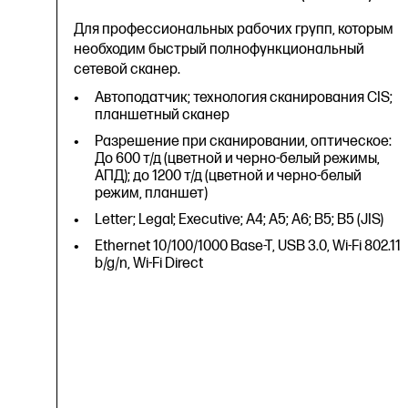
Для профессиональных рабочих групп, которым
необходим быстрый полнофункциональный
сетевой сканер.
Автоподатчик; технология сканирования CIS;
планшетный сканер
Разрешение при сканировании, оптическое:
До 600 т/д (цветной и черно-белый режимы,
АПД); до 1200 т/д (цветной и черно-белый
режим, планшет)
Letter; Legal; Executive; A4; A5; A6; B5; B5 (JIS)
Ethernet 10/100/1000 Base-T, USB 3.0, Wi-Fi 802.11
b/g/n, Wi-Fi Direct
Автоподатчик; технология сканирования CIS;