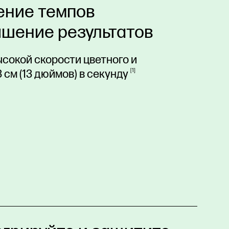
ение темпов
чшение результатов
сокой скорости цветного и
 см (13 дюймов) в
секунду
1