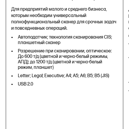
Для предприятий малого и среднего бизнеса,
которым необходим универсальный
полнофункциональный сканер для срочных задач
и повседневных операций.
Автоподатчик; технология сканирования CIS;
планшетный сканер
Разрешение при сканировании, оптическое:
До 600 т/д (цветной и черно-белый режимы,
АПД); до 1200 т/д (цветной и черно-белый
режим, планшет)
Letter; Legal; Executive; A4; A5; A6; B5; B5 (JIS)
USB 2.0