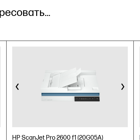
есовать...
HP ScanJet Pro 2600 f1 (20G05A)