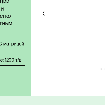
кций
 и
егко
атным
ЗС-матрицей
: 1200 т/д