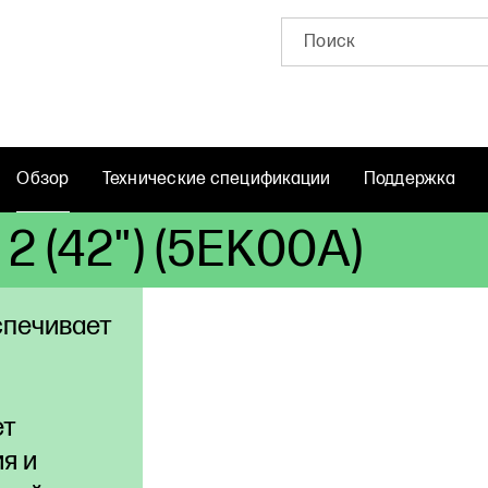
Обзор
Технические спецификации
Поддержка
2 (42") (5EK00A)
спечивает
ет
я и