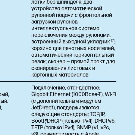
лотки без шпинделя, два
устройства автоматической
рулонной подачи с фронтальной
загрузкой рулонов,
интеллектуальная система
переключения между рулонами,
встроенный выходной
укладчик
7
,
корзина для печатных носителей,
автоматический горизонтальный
резак; сканер — прямой тракт для
сканирования листовых и
картонных материалов
Подключение, стандартное:
рый,
Gigabit Ethernet (1000Base-T), Wi-Fi
ый,
(с дополнительным модулем
,
JetDirect), поддерживаются
следующие стандарты: TCP/IP,
BootP/DHCP (только IPv4), DHCPv6,
TFTP (только IPv4), SNMP (v1, v2c,
v3), совместимость с Apple