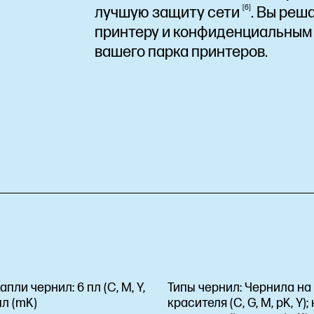
лучшую защиту
сети
6
. Вы реш
принтеру и конфиденциальным 
вашего парка принтеров.
апли чернил:
6 пл (C, M, Y,
Типы чернил:
Чернила на
 пл (mK)
красителя (C, G, M, pK, Y);