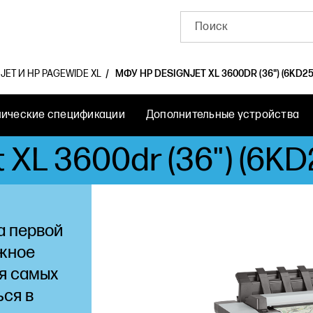
ET И HP PAGEWIDE XL
МФУ HP DESIGNJET XL 3600DR (36") (6KD2
нические спецификации
Дополнительные устройства
XL 3600dr (36") (6KD
а первой
ежное
я самых
ься в