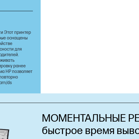
и Этот принтер
орые оснащены
ойстве
сности для
одителей.
рживать
ировку ранее
ма HP позволяет
 повторно
arn/ds
МОМЕНТАЛЬНЫЕ РЕ
быстрое время выв