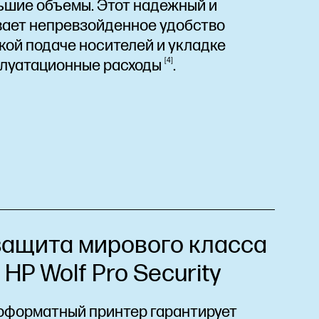
ьшие объемы. Этот надежный и
вает непревзойденное удобство
кой подаче носителей и укладке
плуатационные
расходы
4
.
ащита мирового класса
P Wolf Pro Security
оформатный принтер гарантирует