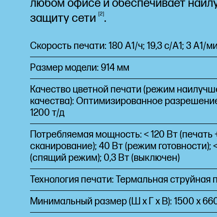
любом офисе и обеспечивает наи
2
защиту
сети
.
Скорость печати: 180 A1/ч; 19,3 с/A1; 3
A1/м
Размер модели: 914 мм
Качество цветной печати (режим наилучш
качества): Оптимизированное разрешение
1200 т/д
Потребляемая мощность: < 120 Вт (печать 
сканирование); 40 Вт (режим готовности); <
(спящий режим); 0,3 Вт (выключен)
Технология печати: Термальная струйная 
Минимальный размер (Ш x Г x В): 1500 x 660