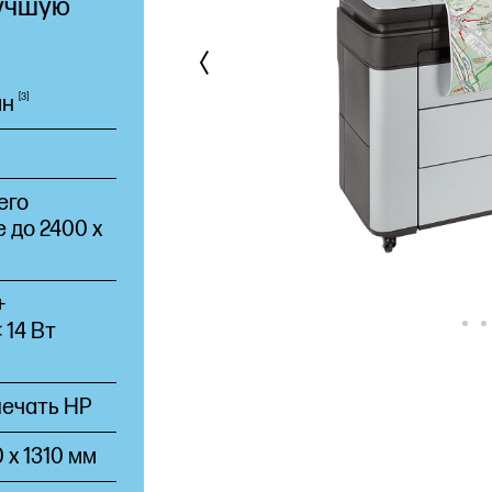
лучшую
ин
3
его
 до 2400 x
+
 14 Вт
печать HP
 x 1310 мм