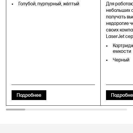
Голубой, пурпурный, жёлтый
Для работаю
небольших 
получать вы
недорогие ч
своих компа
LaserJet сер
Картридж
емкости
Черный
Подробнее
Подробне