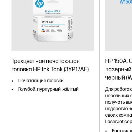
Трехцветная печатающая
HP 150A,
головка HP Ink Tank (3YP17AE)
лазерный 
черный (
Печатающие головки
Голубой, пурпурный, жёлтый
Для работаю
небольших 
получать вы
недорогие ч
своих компа
LaserJet сер
Картридж