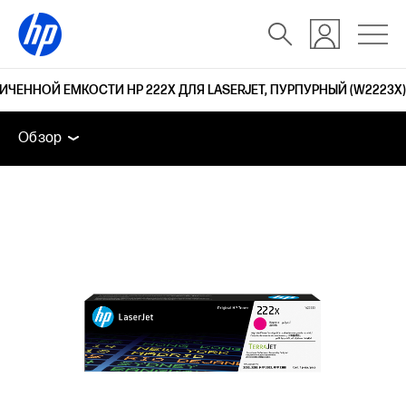
ЕННОЙ ЕМКОСТИ HP 222X ДЛЯ LASERJET, ПУРПУРНЫЙ (W2223X)
Обзор
Поддержка
Обзор
Обзор
Поддержка