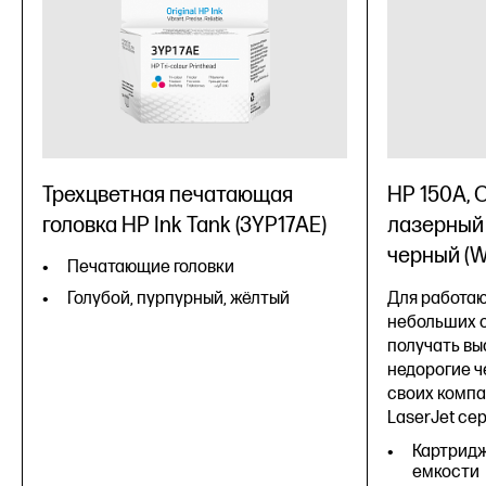
Трехцветная печатающая
HP 150A,
головка HP Ink Tank (3YP17AE)
лазерный 
черный (
Печатающие головки
Голубой, пурпурный, жёлтый
Для работаю
небольших 
получать вы
недорогие ч
своих компа
LaserJet сер
Картридж
емкости