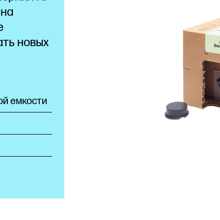
 на
е
ать новых
ой емкости