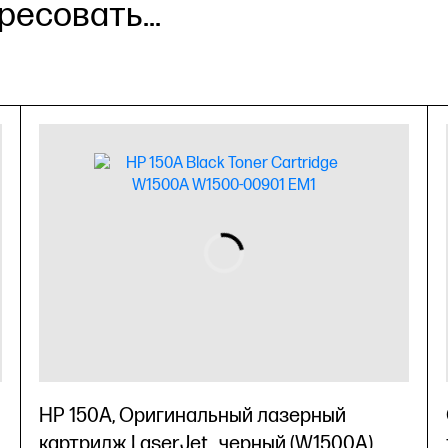
есовать...
HP 150A, Оригинальный лазерный
картридж LaserJet , черный (W1500A)