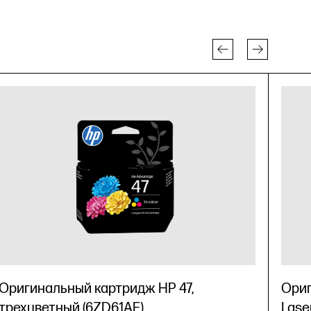
Оригинальный картридж HP 47,
Ориг
трехцветный (6ZD61AE)
Lase