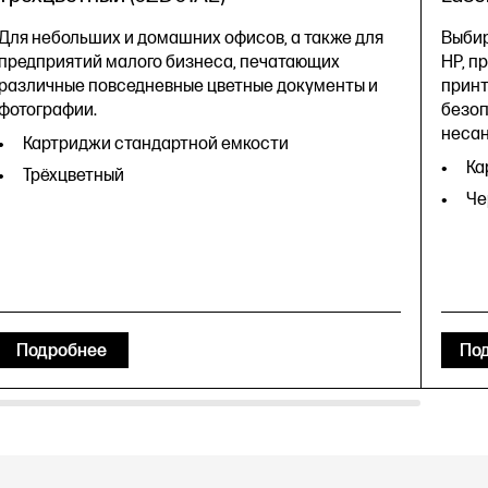
Для небольших и домашних офисов, а также для
Выбир
предприятий малого бизнеса, печатающих
HP, п
различные повседневные цветные документы и
принт
фотографии.
безоп
неса
Картриджи стандартной емкости
Ка
Трёхцветный
Че
Подробнее
По