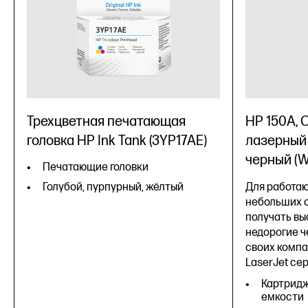
Трехцветная печатающая
HP 150A,
головка HP Ink Tank (3YP17AE)
лазерный 
черный (
Печатающие головки
Голубой, пурпурный, жёлтый
Для работаю
небольших 
получать вы
недорогие ч
своих компа
LaserJet сер
Картридж
емкости