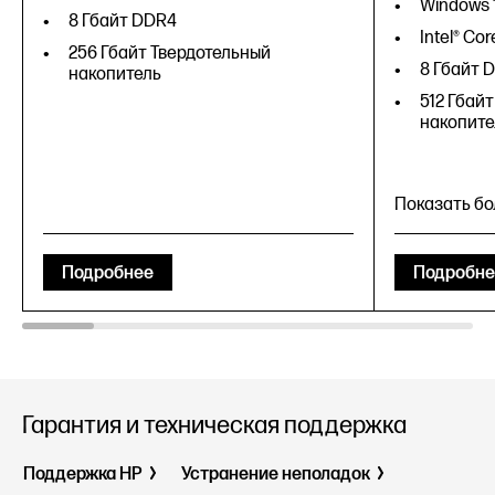
Windows 
8 Гбайт DDR4
Intel® Cor
256 Гбайт Твердотельный
8 Гбайт 
накопитель
512 Гбай
накопите
Показать б
Подробнее
Подробне
Windows 
Гарантия и техническая поддержка
Intel® Cor
Поддержка HP
Устранение неполадок
8 Гбайт 