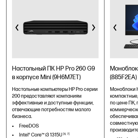
Настольный ПК HP Pro 260 G9
Моноблок
в корпусе Mini (9H6M7ET)
(885F2EA)
Настольные компьютеры HP Pro серии
Моноблоки H
200 предоставляют компаниям
компактные
эффективные и доступные функции,
по цене ПК,
отвечающие потребностям малого
коммерческо
бизнеса.
обеспечива
совместную 
FreeDOS
производите
Intel® Core™ i3
1315U
6
7