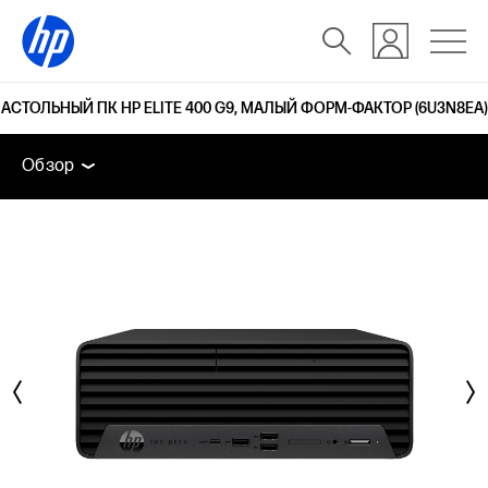
АСТОЛЬНЫЙ ПК HP ELITE 400 G9, МАЛЫЙ ФОРМ-ФАКТОР (6U3N8EA)
Обзор
Функции
Технические спецификации
Д
Обзор
Обзор
Функции
Технические спецификации
Дополнительные устройства
Поддержка