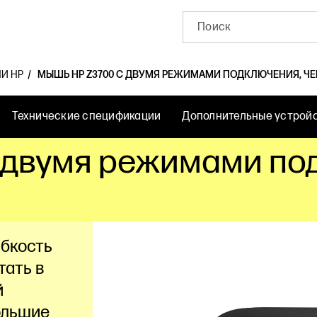
И HP
МЫШЬ HP Z3700 С ДВУМЯ РЕЖИМАМИ ПОДКЛЮЧЕНИЯ, ЧЕР
Технические спецификации
Дополнительные устрой
 двумя режимами по
ибкость
тать в
й
ольшие