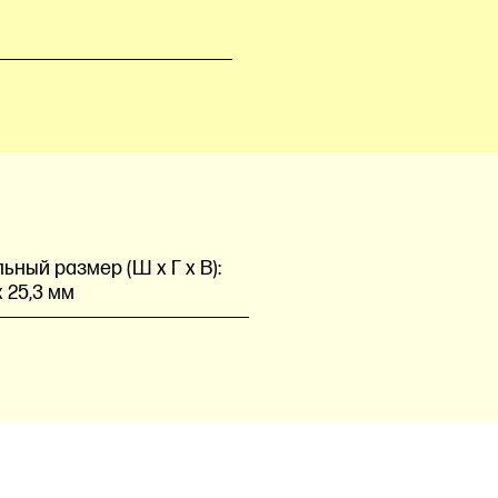
ный размер (Ш x Г x В):
x 25,3 мм