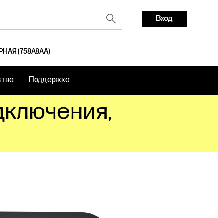
Вход
НАЯ (758A8AA)
ства
Поддержка
дключения,