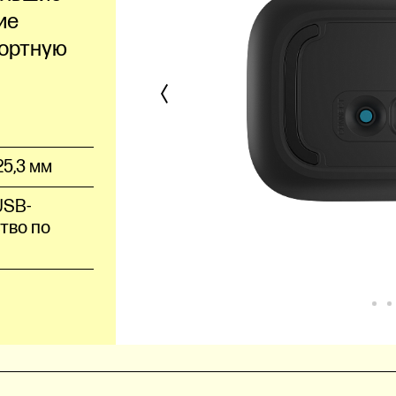
ие
фортную
25,3 мм
USB-
ство по