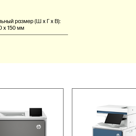
ный размер (Ш x Г x В):
0 x 150 мм