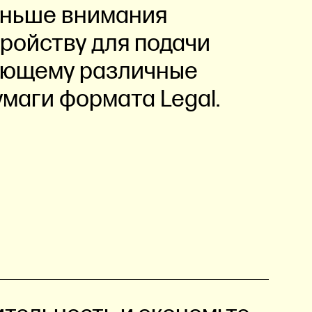
еньше внимания
тройству для подачи
ающему различные
умаги формата Legal.