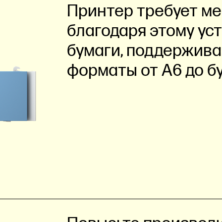
Принтер требует м
благодаря этому ус
бумаги, поддержив
форматы от A6 до б