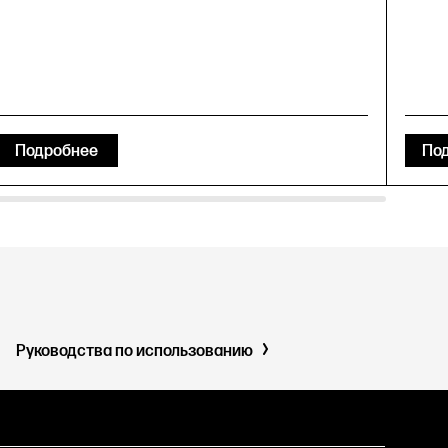
Подробнее
По
Руководства по использованию