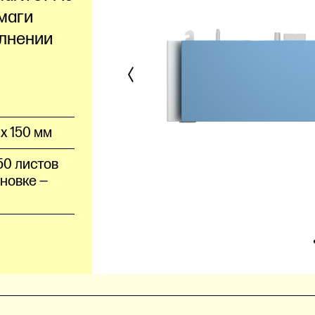
умаги
олнении
 x 150 мм
50 листов
ановке —