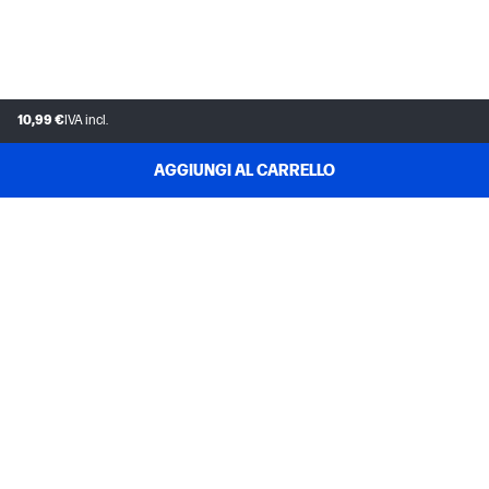
10,99 €
IVA incl.
AGGIUNGI AL CARRELLO
ASSISTENZA CLIENTI
IL MIO ACCOUNT HP STORE
INSTANT INK
L'AZIENDA HP