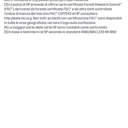
vetro. Consultare http://www.hp.com/printpermanence.
[3] La policy di HP prevede di offrire carta certificata Forest Steward Council®
(FSC®), derivante da foreste certificate FSC® e da altre fonti controllate.
Codice di licenza del marchio FSC®-C017543 di HP, consultare
http://www.fsc.org. Non tutti i prodotti con certificazione FSC® sono disponibili
in tutte le aree geografiche; cercare il logo sulla confezione.
[4] La maggior parte delle carte HP sono riciclabili come carta mista.
[5] In base a test interni di HP secondo lo standard ANSI/NISO Z39.48-1992.