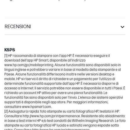
RECENSIONI
Envy
OfficeJet Pro
KSPS
[1] HP raccomanda di stampare con l'app HP. È necessario eseguire il
download dell'app HP Smart, disponibile all'indirizzo
www.hp.com/go/mobileprinting. Alcune funzionalità sono disponibili solo in
lingua inglese e potrebbero variare in base al modello della stampante e al
Paese. Alcune funzionalità differiscono inoltre nelle versioni desktop e
mobile. HP si riserva il diritto di richiedere un pagamento per l'utilizzo di
determinate funzionalità supportate dall'app HP. È necessario disporre di
accesso a Internet. Il servizio potrebbe non essere disponibile in tutti i Paesi. È
richiesto un account HP attivo per avere una piena funzionalità. Le
funzionalità fax sono disponibili solo per l'invio. L'elenco dei sistemi operativi
supportati è disponibile negli app store. Per maggiori informazioni,
consultare www.hpsmart.com.
[2] Asciugatura rapida: foto stampate su carta fotografica HP, testata in HP.
Consultare http://www.hp.com/printpermanence. Resistente allo sbiadimento:
in base a test interni HP e/o test condotti da Wilhelm Imaging Research. Le foto
stampate su carta fotografica HP lucida e satinata vengono esposte sotto