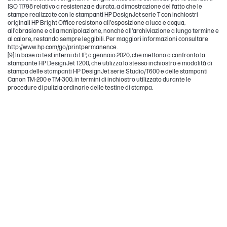
ISO 11798 relativo a resistenza e durata, a dimostrazione del fatto che le
stampe realizzate con le stampanti HP DesignJet serie T con inchiostri
originali HP Bright Office resistono all'esposizione a luce e acqua,
all'abrasione e alla manipolazione, nonché all'archiviazione a lungo termine e
al calore, restando sempre leggibili. Per maggiori informazioni consultare
http://www.hp.com/go/printpermanence.
[9] In base ai test interni di HP, a gennaio 2020, che mettono a confronto la
stampante HP DesignJet T200, che utilizza lo stesso inchiostro e modalità di
stampa delle stampanti HP DesignJet serie Studio/T600 e delle stampanti
Canon TM-200 e TM-300, in termini di inchiostro utilizzato durante le
procedure di pulizia ordinarie delle testine di stampa.