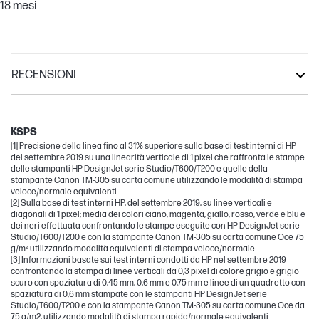
18 mesi
RECENSIONI
Other compatible products
DesignJet
KSPS
[1] Precisione della linea fino al 31% superiore sulla base di test interni di HP
del settembre 2019 su una linearità verticale di 1 pixel che raffronta le stampe
delle stampanti HP DesignJet serie Studio/T600/T200 e quelle della
stampante Canon TM-305 su carta comune utilizzando le modalità di stampa
veloce/normale equivalenti.
[2] Sulla base di test interni HP, del settembre 2019, su linee verticali e
diagonali di 1 pixel; media dei colori ciano, magenta, giallo, rosso, verde e blu e
dei neri effettuata confrontando le stampe eseguite con HP DesignJet serie
Studio/T600/T200 e con la stampante Canon TM-305 su carta comune Oce 75
g/m² utilizzando modalità equivalenti di stampa veloce/normale.
[3] Informazioni basate sui test interni condotti da HP nel settembre 2019
confrontando la stampa di linee verticali da 0,3 pixel di colore grigio e grigio
scuro con spaziatura di 0,45 mm, 0,6 mm e 0,75 mm e linee di un quadretto con
spaziatura di 0,6 mm stampate con le stampanti HP DesignJet serie
Studio/T600/T200 e con la stampante Canon TM-305 su carta comune Oce da
75 g/m2, utilizzando modalità di stampa rapida/normale equivalenti.