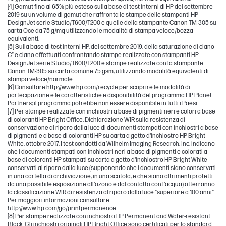
[4] Gamut fino al 65% più esteso sulla base di test interni di HP del settembre
2019 su un volume di gamut che raffronta le stampe delle stampanti HP
DesignJet serie Studio/T600/T200 e quelle della stampante Canon TM-305 su
carta Oce da 75 g/mq utilizzando le modalità di stampa veloce/bozza
equivalenti.
[5] Sulla base di test interni HP, del settembre 2019, della saturazione di ciano
C* e ciano effettuati confrontando stampe realizzate con stampanti HP
DesignJet serie Studio/T600/T200 e stampe realizzate con la stampante
Canon TM-305 su carta comune 75 gsm, utilizzando modalità equivalenti di
stampa veloce/normale.
[6] Consultare http://www.hp.com/recycle per scoprire le modalità di
partecipazione e le caratteristiche e disponibilità del programma HP Planet
Partners; il programma potrebbe non essere disponibile in tutti i Paesi.
[7] Per stampe realizzate con inchiostri a base di pigmenti neri e colori a base
di coloranti HP Bright Office. Dichiarazione WIR sulla resistenza di
conservazione al riparo dalla luce di documenti stampati con inchiostri a base
di pigmenti e a base di coloranti HP su carta a getto d'inchiostro HP Bright
White, ottobre 2017. I test condotti da Wilhelm Imaging Research, Inc. indicano
che i documenti stampati con inchiostri neri a base di pigmenti e colorati a
base di coloranti HP stampati su carta a getto d'inchiostro HP Bright White
conservati al riparo dalla luce (supponendo che i documenti siano conservati
in una cartella di archiviazione, in una scatola, e che siano altrimenti protetti
da una possibile esposizione all'ozono e dal contatto con l'acqua) otterranno
la classificazione WIR di resistenza al riparo dalla luce "superiore a 100 anni".
Per maggiori informazioni consultare
http://www.hp.com/go/printpermanence.
[8] Per stampe realizzate con inchiostro HP Permanent and Water-resistant
Black. Gli inchiostri originali HP Bright Office sono certificati per lo standard