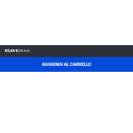
85,99 €
IVA incl.
AGGIUNGI AL CARRELLO
ASSISTENZA CLIENTI
IL MIO ACCOUNT HP STORE
INSTANT INK