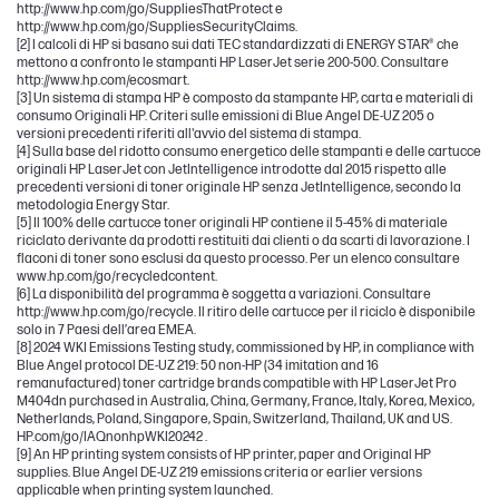
http://www.hp.com/go/SuppliesThatProtect e
http://www.hp.com/go/SuppliesSecurityClaims.
[2] I calcoli di HP si basano sui dati TEC standardizzati di ENERGY STAR® che
mettono a confronto le stampanti HP LaserJet serie 200-500. Consultare
http://www.hp.com/ecosmart.
[3] Un sistema di stampa HP è composto da stampante HP, carta e materiali di
consumo Originali HP. Criteri sulle emissioni di Blue Angel DE-UZ 205 o
versioni precedenti riferiti all'avvio del sistema di stampa.
[4] Sulla base del ridotto consumo energetico delle stampanti e delle cartucce
originali HP LaserJet con JetIntelligence introdotte dal 2015 rispetto alle
precedenti versioni di toner originale HP senza JetIntelligence, secondo la
metodologia Energy Star.
[5] Il 100% delle cartucce toner originali HP contiene il 5-45% di materiale
riciclato derivante da prodotti restituiti dai clienti o da scarti di lavorazione. I
flaconi di toner sono esclusi da questo processo. Per un elenco consultare
www.hp.com/go/recycledcontent.
[6] La disponibilità del programma è soggetta a variazioni. Consultare
http://www.hp.com/go/recycle. Il ritiro delle cartucce per il riciclo è disponibile
solo in 7 Paesi dell’area EMEA.
[8] 2024 WKI Emissions Testing study, commissioned by HP, in compliance with
Blue Angel protocol DE-UZ 219: 50 non-HP (34 imitation and 16
remanufactured) toner cartridge brands compatible with HP LaserJet Pro
M404dn purchased in Australia, China, Germany, France, Italy, Korea, Mexico,
Netherlands, Poland, Singapore, Spain, Switzerland, Thailand, UK and US.
HP.com/go/IAQnonhpWKI20242 .
[9] An HP printing system consists of HP printer, paper and Original HP
supplies. Blue Angel DE-UZ 219 emissions criteria or earlier versions
applicable when printing system launched.