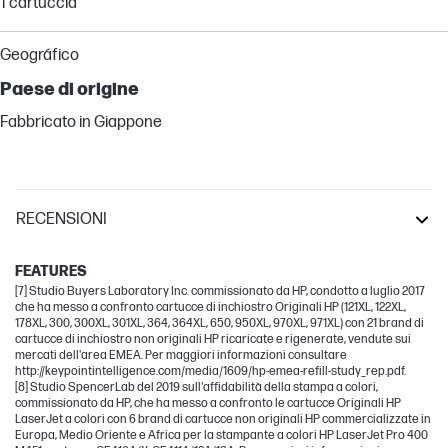
1 cartuccia
Geográfico
Paese di origine
Fabbricato in Giappone
RECENSIONI
LaserJet
FEATURES
[7] Studio Buyers Laboratory Inc. commissionato da HP, condotto a luglio 2017
che ha messo a confronto cartucce di inchiostro Originali HP (121XL, 122XL,
178XL, 300, 300XL, 301XL, 364, 364XL, 650, 950XL, 970XL, 971XL) con 21 brand di
cartucce di inchiostro non originali HP ricaricate e rigenerate, vendute sui
mercati dell'area EMEA. Per maggiori informazioni consultare
http://keypointintelligence.com/media/1609/hp-emea-refill-study_rep.pdf.
[8] Studio SpencerLab del 2019 sull'affidabilità della stampa a colori,
commissionato da HP, che ha messo a confronto le cartucce Originali HP
LaserJet a colori con 6 brand di cartucce non originali HP commercializzate in
Europa, Medio Oriente e Africa per la stampante a colori HP LaserJet Pro 400