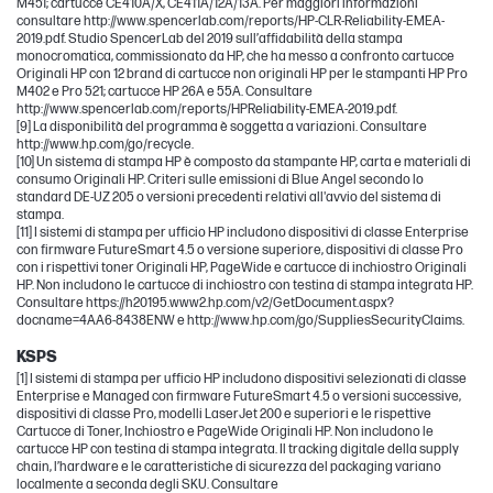
M451; cartucce CE410A/X, CE411A/12A/13A. Per maggiori informazioni
consultare http://www.spencerlab.com/reports/HP-CLR-Reliability-EMEA-
2019.pdf. Studio SpencerLab del 2019 sull’affidabilità della stampa
monocromatica, commissionato da HP, che ha messo a confronto cartucce
Originali HP con 12 brand di cartucce non originali HP per le stampanti HP Pro
M402 e Pro 521; cartucce HP 26A e 55A. Consultare
http://www.spencerlab.com/reports/HPReliability-EMEA-2019.pdf.
[9] La disponibilità del programma è soggetta a variazioni. Consultare
http://www.hp.com/go/recycle.
[10] Un sistema di stampa HP è composto da stampante HP, carta e materiali di
consumo Originali HP. Criteri sulle emissioni di Blue Angel secondo lo
standard DE-UZ 205 o versioni precedenti relativi all'avvio del sistema di
stampa.
[11] I sistemi di stampa per ufficio HP includono dispositivi di classe Enterprise
con firmware FutureSmart 4.5 o versione superiore, dispositivi di classe Pro
con i rispettivi toner Originali HP, PageWide e cartucce di inchiostro Originali
HP. Non includono le cartucce di inchiostro con testina di stampa integrata HP.
Consultare https://h20195.www2.hp.com/v2/GetDocument.aspx?
docname=4AA6-8438ENW e http://www.hp.com/go/SuppliesSecurityClaims.
KSPS
[1] I sistemi di stampa per ufficio HP includono dispositivi selezionati di classe
Enterprise e Managed con firmware FutureSmart 4.5 o versioni successive,
dispositivi di classe Pro, modelli LaserJet 200 e superiori e le rispettive
Cartucce di Toner, Inchiostro e PageWide Originali HP. Non includono le
cartucce HP con testina di stampa integrata. Il tracking digitale della supply
chain, l’hardware e le caratteristiche di sicurezza del packaging variano
localmente a seconda degli SKU. Consultare