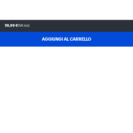
59,99 €
IVA incl.
AGGIUNGI AL CARRELLO
ASSISTENZA CLIENTI
IL MIO ACCOUNT HP STORE
INSTANT INK
L'AZIENDA HP