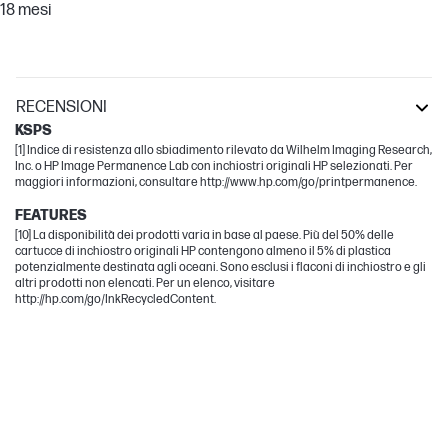
18 mesi
RECENSIONI
KSPS
[1] Indice di resistenza allo sbiadimento rilevato da Wilhelm Imaging Research,
Inc. o HP Image Permanence Lab con inchiostri originali HP selezionati. Per
maggiori informazioni, consultare http://www.hp.com/go/printpermanence.
FEATURES
[10] La disponibilità dei prodotti varia in base al paese. Più del 50% delle
cartucce di inchiostro originali HP contengono almeno il 5% di plastica
potenzialmente destinata agli oceani. Sono esclusi i flaconi di inchiostro e gli
altri prodotti non elencati. Per un elenco, visitare
http://hp.com/go/InkRecycledContent.