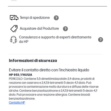
Tempi di spedizione
Acquistare dal Produttore
Consulenza e supporto di esperti direttamente
da HP
Informazioni di sicurezza
Evitare il contatto diretto con l'inchiostro liquido
HP 953 / F6U12A
PERICOLO- Contiene 5,5-dimetilimidazolidin-2,4-dione, prodotti di
reazione con ossirano e 2,4,7,9-tetrametil-5-decin-4,7-diolo. Può
provocare la contaminazione molto duratura e diffusa delle risorse
idriche. Contiene benzisotiazolinone e 2,4,7,9-tetrametil-5-decin-4,7-
diolo. Può provocare una reazione allergica. Contiene biocidi:
benzisotiazolinone.
Contatto HP