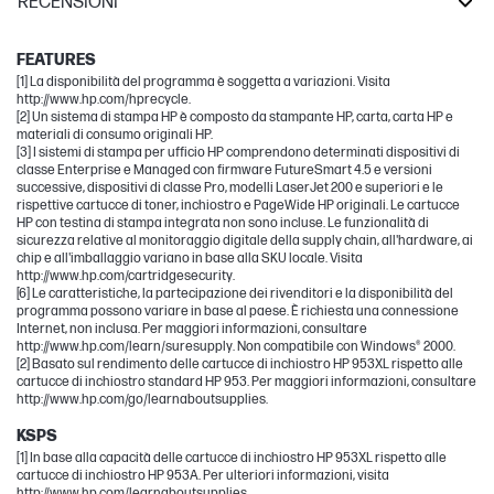
RECENSIONI
OfficeJet Pro
FEATURES
[1] La disponibilità del programma è soggetta a variazioni. Visita
http://www.hp.com/hprecycle.
[2] Un sistema di stampa HP è composto da stampante HP, carta, carta HP e
materiali di consumo originali HP.
[3] I sistemi di stampa per ufficio HP comprendono determinati dispositivi di
classe Enterprise e Managed con firmware FutureSmart 4.5 e versioni
successive, dispositivi di classe Pro, modelli LaserJet 200 e superiori e le
rispettive cartucce di toner, inchiostro e PageWide HP originali. Le cartucce
HP con testina di stampa integrata non sono incluse. Le funzionalità di
sicurezza relative al monitoraggio digitale della supply chain, all'hardware, ai
chip e all'imballaggio variano in base alla SKU locale. Visita
http://www.hp.com/cartridgesecurity.
[6] Le caratteristiche, la partecipazione dei rivenditori e la disponibilità del
programma possono variare in base al paese. È richiesta una connessione
Internet, non inclusa. Per maggiori informazioni, consultare
http://www.hp.com/learn/suresupply. Non compatibile con Windows® 2000.
[2] Basato sul rendimento delle cartucce di inchiostro HP 953XL rispetto alle
cartucce di inchiostro standard HP 953. Per maggiori informazioni, consultare
http://www.hp.com/go/learnaboutsupplies.
KSPS
[1] In base alla capacità delle cartucce di inchiostro HP 953XL rispetto alle
cartucce di inchiostro HP 953A. Per ulteriori informazioni, visita
http://www.hp.com/learnaboutsupplies.