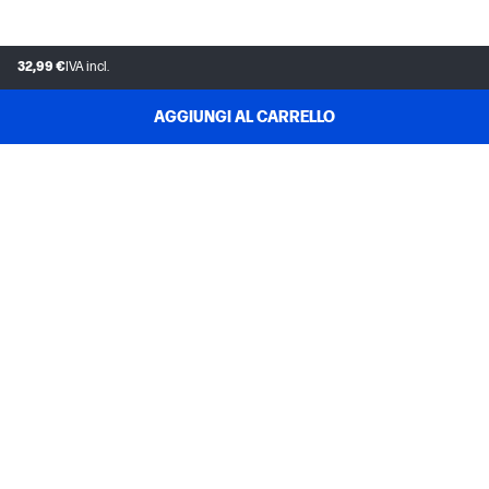
32,99 €
IVA incl.
AGGIUNGI AL CARRELLO
ASSISTENZA CLIENTI
IL MIO ACCOUNT HP STORE
INSTANT INK
L'AZIENDA HP