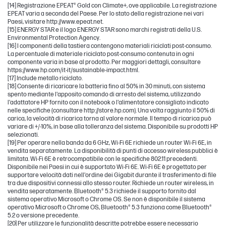
[14] Registrazione EPEAT® Gold con Climate+, ove applicabile. La registrazione
EPEAT varia a seconda del Paese. Per lo stato della registrazione nei vari
Paesi, visitare http://www.epeat.net.
[15] ENERGY STAR e il logo ENERGY STAR sono marchi registrati della U.S.
Environmental Protection Agency.
[16] I componenti della tastiera contengono materiali riciclati post-consumo.
La percentuale di materiale riciclato post-consumo contenuta in ogni
componente varia in base al prodotto. Per maggiori dettagli, consultare
https://www.hp.com/it-it/sustainable-impact.html.
[17] Include metallo riciclato.
[18] Consente di ricaricare la batteria fino al 50% in 30 minuti, con sistema
spento mediante l'apposito comando di arresto del sistema, utilizzando
l'adattatore HP fornito con il notebook o l'alimentatore consigliato indicato
nelle specifiche (consultare http://store.hp.com). Una volta raggiunto il 50% di
carica, la velocità di ricarica torna al valore normale. Il tempo di ricarica può
variare di +/-10%, in base alla tolleranza del sistema. Disponibile su prodotti HP
selezionati.
[19] Per operare nella banda da 6 GHz, Wi-Fi 6E richiede un router Wi-Fi 6E, in
vendita separatamente. La disponibilità di punti di accesso wireless pubblici è
limitata. Wi-Fi 6E è retrocompatibile con le specifiche 802.11 precedenti.
Disponibile nei Paesi in cui è supportato Wi-Fi 6E. Wi-Fi 6E è progettato per
supportare velocità dati nell'ordine dei Gigabit durante il trasferimento di file
tra due dispositivi connessi allo stesso router. Richiede un router wireless, in
vendita separatamente. Bluetooth® 5.3 richiede il supporto fornito dal
sistema operativo Microsoft o Chrome OS. Se non è disponibile il sistema
operativo Microsoft o Chrome OS, Bluetooth® 5.3 funziona come Bluetooth®
5.2 o versione precedente.
[20] Per utilizzare le funzionalità descritte potrebbe essere necessario