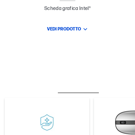
Scheda grafica Intel®
VEDI PRODOTTO
BESTSELLERS
CARE PACK
M