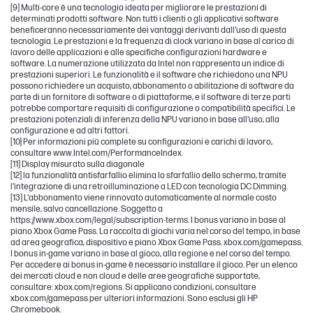
[9] Multi-core è una tecnologia ideata per migliorare le prestazioni di
determinati prodotti software. Non tutti i clienti o gli applicativi software
beneficeranno necessariamente dei vantaggi derivanti dall'uso di questa
tecnologia. Le prestazioni e la frequenza di clock variano in base al carico di
lavoro delle applicazioni e alle specifiche configurazioni hardware e
software. La numerazione utilizzata da Intel non rappresenta un indice di
prestazioni superiori. Le funzionalità e il software che richiedono una NPU
possono richiedere un acquisto, abbonamento o abilitazione di software da
parte di un fornitore di software o di piattaforme, e il software di terze parti
potrebbe comportare requisiti di configurazione o compatibilità specifici. Le
prestazioni potenziali di inferenza della NPU variano in base all'uso, alla
configurazione e ad altri fattori.
[10] Per informazioni più complete su configurazioni e carichi di lavoro,
consultare www.Intel.com/PerformanceIndex.
[11] Display misurato sulla diagonale
[12] la funzionalità antisfarfallio elimina lo sfarfallio dello schermo, tramite
l'integrazione di una retroilluminazione a LED con tecnologia DC Dimming.
[13] L'abbonamento viene rinnovato automaticamente al normale costo
mensile, salvo cancellazione. Soggetto a
https://www.xbox.com/legal/subscription-terms. I bonus variano in base al
piano Xbox Game Pass. La raccolta di giochi varia nel corso del tempo, in base
ad area geografica, dispositivo e piano Xbox Game Pass. xbox.com/gamepass.
I bonus in-game variano in base al gioco, alla regione e nel corso del tempo.
Per accedere ai bonus in-game è necessario installare il gioco. Per un elenco
dei mercati cloud e non cloud e delle aree geografiche supportate,
consultare: xbox.com/regions. Si applicano condizioni, consultare
xbox.com/gamepass per ulteriori informazioni. Sono esclusi gli HP
Chromebook.