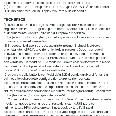
disporre di un software specifico o di altre applicazioni di terzi.
[21] Il rendimento effettivo può variare. USB Type-C® e USB-C® sono marchi di
USB Implementers Forum. Display misurato sulla diagonale
TECHSPECS
[1] 100 GB di spazio di storage su Dropbox gratuiti per 3 mesi dalla data di
registrazione. Per i dettagli completi e le condizioni d'uso, incluse le politiche
di annullamento, visitare il sito web di Dropbox all'indirizzo
https://www.dropbox.com/help/space/hp-promotion. È necessario disporre di
un servizio Internet (non incluso).
[2] È necessario disporre di accesso a Internet (non incluso). McAfee è
preinstallato nel PC, l'attivazione richiede un account. Dopo il periodo di
prova, è richiesto il rinnovo dell'abbonamento. La funzionalità VPN non è
disponibile in India, Cina, Siria o Corea del Nord. McAfee non è compatibile
con Windows 11 in modalità S. La modalità S dovrà essere disattivata in modo
permanente. Non è previsto alcun addebito per la disattivazione della
modalità S, ma non sarà possibile riattivarla.
[3] La durata della batteria con MobileMark 25 dipende da diversi fattori tra
cui modello del prodotto, configurazione, applicazioni caricate,
caratteristiche in dotazione, utilizzo, funzionalità wireless e impostazioni di
gestione dell'alimentazione. La capacità massima della batteria tende a
ridursi naturalmente con il tempo e l'utilizzo. Per maggiori dettagli, consultare
https://bapco.com/products/mobilemark-25/.
[5] Consente di ricaricare la batteria fino al 50% in 30 minuti a sistema spento
mediante l'apposito comando di arresto del sistema. Utilizzare con
l'alimentatore HP in dotazione con il notebook; evitare l'utilizzo di
caricabatterie con capacità inferiori. Una volta raggiunto il 50% di carica, la