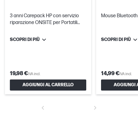
3 anni Carepack HP con servizio
Mouse Bluetooth 
riparazione ONSITE per Portatili
LOW con già 2 anni attivi di
assistenza ritiro e riconsegna
SCOPRI DI PIÙ
SCOPRI DI PIÙ
19,98 €
14,99 €
IVA incl.
IVA incl.
AGGIUNGI AL CARRELLO
AGGIUNGI 
Una nuova prospettiva