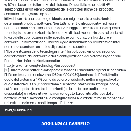
velocità di ricarica torna al valore normale. Il tempo di ricarica può variare del
+/-10% in base alla tolleranza del sistema. Disponibile su prodotti HP
selezionati. Per un elenco completo delle caratteristiche del prodotto,
consultare http://store.hp.com.
[6] Multi-core è una tecnologia ideata per migliorare le prestazioni di
determinati prodotti software. Non tutti i clienti o gli applicativi software
beneficeranno necessariamente dei vantaggi derivanti dall'uso di questa
tecnologia. Le prestazioni e la frequenza di clock variano in base al carico di
lavoro delle applicazioni e alle specifiche configurazioni hardware e
software. La numerazione, i marchi e/o le denominazioni utilizzate da Intel
non rappresentano un indice di prestazioni superiori.
[7] Le prestazioni della tecnologia Intel® Turbo Boost variano a seconda
dell'hardware, del software e della configurazione del sistema in generale.
Per ulteriori informazioni, consultare
http://www.intel.com/technology/turboboost/.
[10] Durata della batteria sottoposta a test da HP mediante riproduzione video
FHD continua, con risoluzione 1080p (1920x1080), luminosità 150 nit, livello
audio del sistema al 17% come da valore predefinito nell’immagine, livello
audio lettore al 100%, riproduzione a schermo intero dallo storage locale,
cuffie collegate o tramite altoparlanti (se la porta jack audio non è
disponibile), wireless attivo ma non collegato. La durata effettiva della
batteria varia a seconda della configurazione e la capacità massima tende a
ridursi naturalmente con il tempo e l'utilizzo.
[11] Wi-Fi 6E è progettato per supportare la velocità di trasferimento dati
1199,98 €
IVA incl.
Gigabit durante il trasferimento di file tra due dispositivi connessi allo stesso
router. Richiede un router wireless, venduto separatamente.
[12] Per operare nella banda da 6 GHz, Wi-Fi 6E richiede un router Wi-Fi 6E, in
AGGIUNGI AL CARRELLO
vendita separatamente. La disponibilità di punti di accesso wireless pubblici è