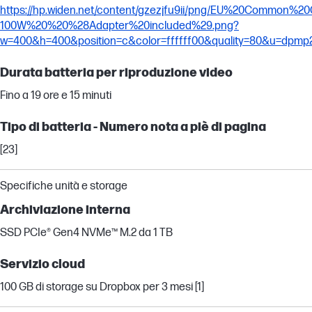
https://hp.widen.net/content/gzezjfu9ii/png/EU%20Common%
100W%20%20%28Adapter%20included%29.png?
w=400&h=400&position=c&color=ffffff00&quality=80&u=dpmp
Durata batteria per riproduzione video
Fino a 19 ore e 15 minuti
Tipo di batteria - Numero nota a piè di pagina
[23]
Specifiche unità e storage
Archiviazione interna
SSD PCIe® Gen4 NVMe™ M.2 da 1 TB
Servizio cloud
100 GB di storage su Dropbox per 3 mesi [1]