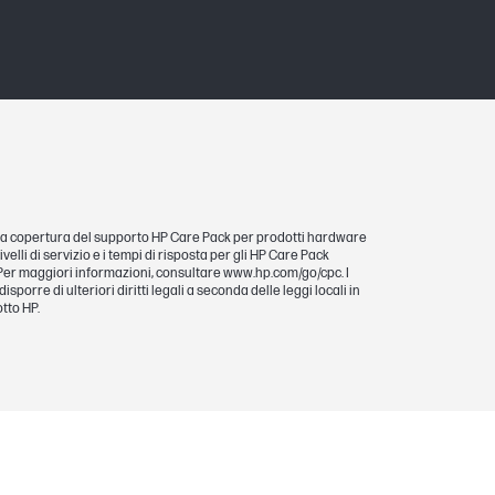
sulla copertura del supporto HP Care Pack per prodotti hardware
velli di servizio e i tempi di risposta per gli HP Care Pack
i. Per maggiori informazioni, consultare www.hp.com/go/cpc. I
sporre di ulteriori diritti legali a seconda delle leggi locali in
tto HP.