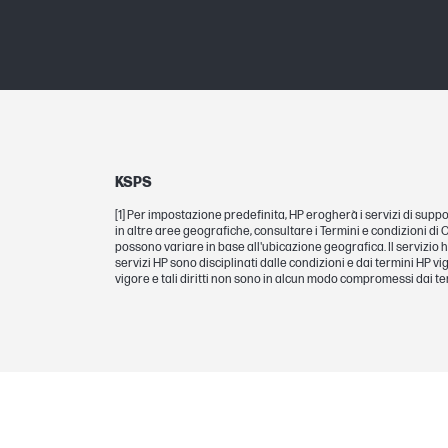
KSPS
[1] Per impostazione predefinita, HP erogherà i servizi di supp
in altre aree geografiche, consultare i Termini e condizioni di Ca
possono variare in base all'ubicazione geografica. Il servizio h
servizi HP sono disciplinati dalle condizioni e dai termini HP vige
vigore e tali diritti non sono in alcun modo compromessi dai ter