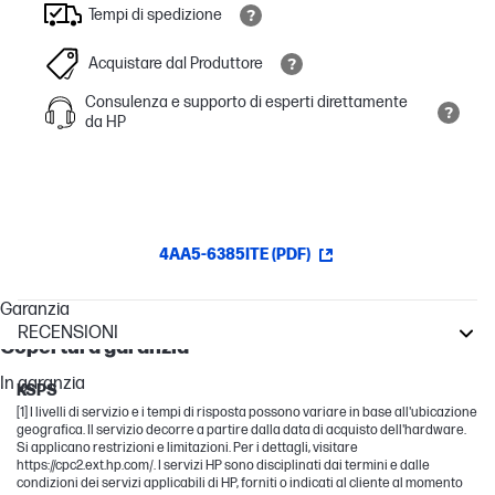
Tempi di spedizione
Acquistare dal Produttore
Consulenza e supporto di esperti direttamente
da HP
4AA5-6385ITE (PDF)
Garanzia
RECENSIONI
Copertura garanzia
DesignJet
In garanzia
KSPS
[1] I livelli di servizio e i tempi di risposta possono variare in base all'ubicazione
geografica. Il servizio decorre a partire dalla data di acquisto dell'hardware.
Si applicano restrizioni e limitazioni. Per i dettagli, visitare
https://cpc2.ext.hp.com/. I servizi HP sono disciplinati dai termini e dalle
condizioni dei servizi applicabili di HP, forniti o indicati al cliente al momento