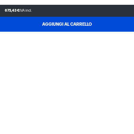
675,43 €
IVA incl.
AGGIUNGI AL CARRELLO
ASSISTENZA CLIENTI
IL MIO ACCOUNT HP STORE
INSTANT INK
L'AZIENDA HP
LINK UTILI