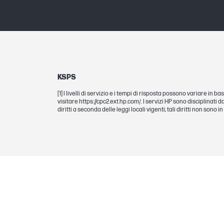
KSPS
[1] I livelli di servizio e i tempi di risposta possono variare in 
visitare https://cpc2.ext.hp.com/. I servizi HP sono disciplinati da
diritti a seconda delle leggi locali vigenti; tali diritti non sono