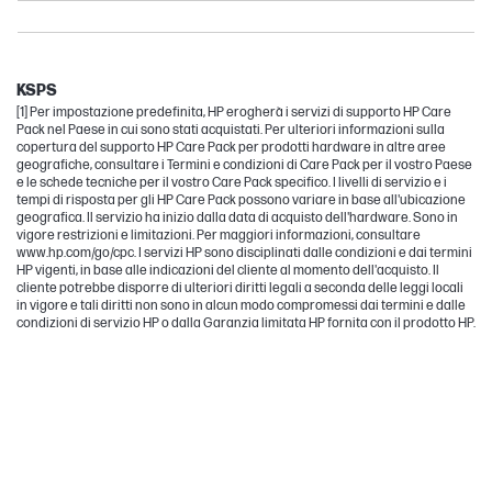
Other compatible products
Essential
Pavilion
KSPS
[1] Per impostazione predefinita, HP erogherà i servizi di supporto HP Care
Pack nel Paese in cui sono stati acquistati. Per ulteriori informazioni sulla
copertura del supporto HP Care Pack per prodotti hardware in altre aree
geografiche, consultare i Termini e condizioni di Care Pack per il vostro Paese
e le schede tecniche per il vostro Care Pack specifico. I livelli di servizio e i
tempi di risposta per gli HP Care Pack possono variare in base all'ubicazione
geografica. Il servizio ha inizio dalla data di acquisto dell'hardware. Sono in
vigore restrizioni e limitazioni. Per maggiori informazioni, consultare
www.hp.com/go/cpc. I servizi HP sono disciplinati dalle condizioni e dai termini
HP vigenti, in base alle indicazioni del cliente al momento dell'acquisto. Il
cliente potrebbe disporre di ulteriori diritti legali a seconda delle leggi locali
in vigore e tali diritti non sono in alcun modo compromessi dai termini e dalle
condizioni di servizio HP o dalla Garanzia limitata HP fornita con il prodotto HP.