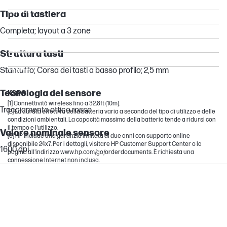
Spectre
Tipo di tastiera
OmniBook Ultra
Completa; layout a 3 zone
ENVY
Struttura tasti
Envy
ZHAN
Stantuffo; Corsa dei tasti a basso profilo; 2,5 mm
Dragonfly
Tecnologia del sensore
KSPS
[1] Connettività wireless fino a 32,8ft (10m).
Tracciamento ottico rosso
[2] La durata effettiva della batteria varia a seconda del tipo di utilizzo e delle
condizioni ambientali. La capacità massima della batteria tende a ridursi con
il tempo e l'utilizzo.
Valore nominale sensore
[3] HP include una garanzia limitata di due anni con supporto online
disponibile 24x7. Per i dettagli, visitare HP Customer Support Center o la
1600 dpi
pagina all'indirizzo www.hp.com/go/orderdocuments. È richiesta una
connessione Internet non inclusa.
Pesi
Peso confezione
0,84 kg