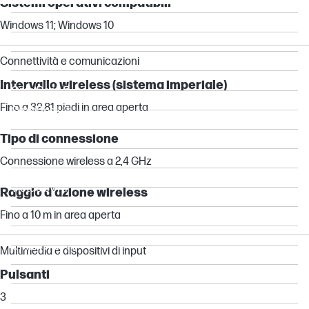
Sistemi operativi compatibili
EliteBook
Windows 11; Windows 10
ProBook
OmniBook X
Connettività e comunicazioni
OmniBook 7
Intervallo wireless (sistema imperiale)
OmniBook 5
Fino a 32,81 piedi in area aperta
OmniBook 3
Essential
Tipo di connessione
Other compatible products
Connessione wireless a 2,4 GHz
Chromebook
Victus by HP
Raggio d'azione wireless
Pro
Fino a 10 m in area aperta
Elite
OMEN X by HP
Multimedia e dispositivi di input
OMEN by HP
Pulsanti
OMEN
3
Pavilion