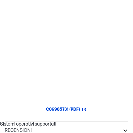
Produttività a portata di mano
Puoi attivare i 12 tasti funzione con un solo clic: in questo modo, la
produttività è garantita.
1 solo set di batterie. Fino a 16 mesi di autonomia.
La tastiera offre una straordinaria autonomia fino a 16 mesi,
mentre il mouse può raggiungere i 12 mesi.[2]
Velocità e precisione: un connubio perfetto
Lavora con agilità con il mouse fino a 1600 DPI.
C06985731 (PDF)
Sistemi operativi supportati
RECENSIONI