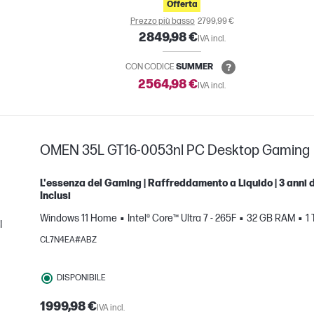
Offerta
Prezzo più basso
2799,99 €
2849,98 €
IVA incl.
CON CODICE
SUMMER
2564,98 €
IVA incl.
OMEN 35L GT16-0053nl PC Desktop Gaming
L'essenza del Gaming | Raffreddamento a Liquido | 3 anni di
Inclusi
Windows 11 Home
Intel® Core™ Ultra 7 - 265F
32 GB RAM
1
I
CL7N4EA#ABZ
nto
DISPONIBILE
1999,98 €
IVA incl.