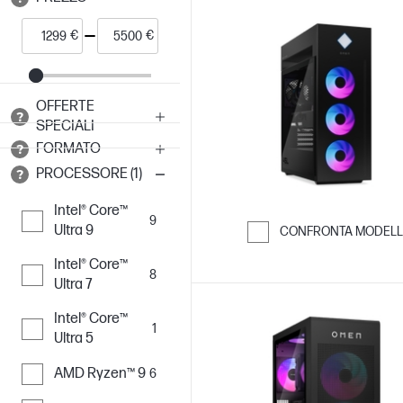
€
€
OFFERTE
SPECIALI
FORMATO
PROCESSORE (1)
Intel® Core™
9
Ultra 9
CONFRONTA MODELL
Passa al confro
Intel® Core™
8
Ultra 7
Intel® Core™
1
Ultra 5
AMD Ryzen™ 9
6