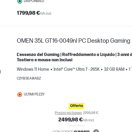
DISPONIBILE
1799,98 €
IVA incl.
OMEN 35L GT16-0049nl PC Desktop Gaming
L'essenza del Gaming | Raffreddamento a Liquido | 3 anni di
Tastiera e mouse non Inclusi
Windows 11 Home
Intel® Core™ Ultra 7 - 265K
32 GB RAM
1
I
C2YB3EA#ABZ
nto
ULTIMI PEZZI!
Offerta
Prezzo più basso
2299,98 €
2499,98 €
IVA incl.