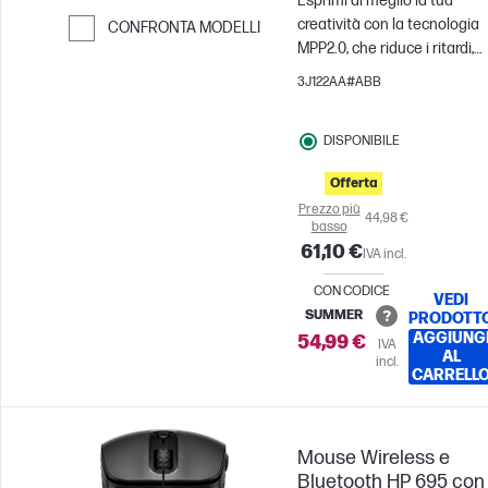
Esprimi al meglio la tua
creatività con la tecnologia
CONFRONTA MODELLI
MPP2.0, che riduce i ritardi,
Passa al confronto
oltre a garantire transizioni
3J122AA#ABB
dei colori più uniformi e
tempi di risposta ottimizzati
DISPONIBILE
Offerta
Prezzo più
44,98 €
basso
61,10 €
IVA incl.
CON CODICE
VEDI
SUMMER
PRODOTT
AGGIUNG
54,99 €
IVA
AL
incl.
CARRELL
Mouse Wireless e
Bluetooth HP 695 con