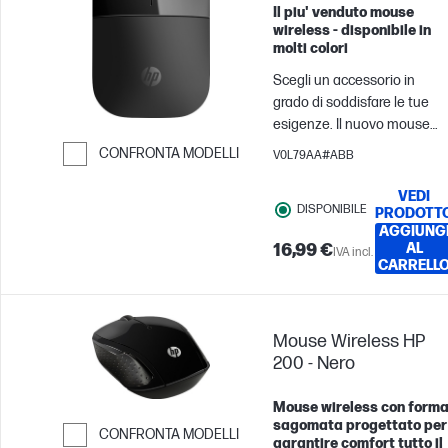
igienizzata.[3]
Il piu' venduto mouse
wireless - disponibile in
molti colori
Scegli un accessorio in
grado di soddisfare le tue
esigenze. Il nuovo mouse
wireless[1] è stato creato co
CONFRONTA MODELLI
V0L79AA#ABB
cura per consentirti di
Passa al confronto
lavorare con grande stile. È
VEDI
DISPONIBILE
funzionale. È pratico. È di
PRODOTT
AGGIUNG
tendenza. È tuo.
16,99 €
AL
IVA incl.
CARRELL
Mouse Wireless HP
200 - Nero
Mouse wireless con form
sagomata progettato per
CONFRONTA MODELLI
garantire comfort tutto il