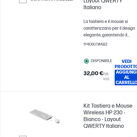
Layout QWERTY
Italiano
Passa al confronto
La tastiera e il mouse si
caratterizzano per il design
elegante, garantendo il
massimo comfort e
1Y4D0UT#ABZ
un'esperienza di digitazione
silenziosa. Aumenta al
DISPONIBILE
VEDI
massimo la tua produttività
PRODOTT
senza i fastidiosi rumori di
AGGIUNG
32,00 €
IVA
digitazione. E la produttività
AL
incl.
dura tutto il giorno con i
CARRELL
comodi tasti di scelta rapida
e l'elevata autonomia.
Kit Tastiera e Mouse
Wireless HP 230 -
Bianco - Layout
QWERTY Italiano