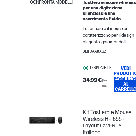
CONFRONTA MODELLI
Tastiera e mouse wireless
per una digitazione
Passa al confronto
silenziosa e uno
scorrimento fluido
La tastiera e il mouse si
caratterizzano per il design
elegante, garantendo il
massimo comfort e
3L1F0AA#ABZ
un'esperienza di digitazione
silenziosa. Aumenta al
DISPONIBILE
VEDI
massimo la tua produttività
PRODOTT
senza i fastidiosi rumori di
AGGIUNG
34,99 €
IVA
digitazione. E la produttività
AL
incl.
dura tutto il giorno con i
CARRELL
comodi tasti di scelta rapida
e l'elevata autonomia.
Kit Tastiera e Mouse
Wireless HP 655 -
Layout QWERTY
Italiano