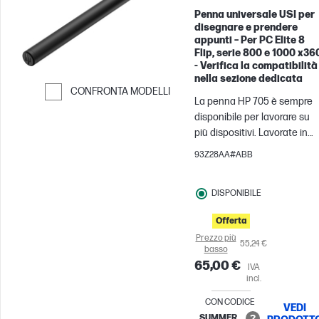
Penna universale USI per
disegnare e prendere
appunti – Per PC Elite 8
Flip, serie 800 e 1000 x36
- Verifica la compatibilità
nella sezione dedicata
CONFRONTA MODELLI
La penna HP 705 è sempre
Passa al confronto
disponibile per lavorare su
più dispositivi. Lavorate in
modo continuo
93Z28AA#ABB
indipendentemente dal
protocollo[1], con funzionalit
DISPONIBILE
di controllo precise e pulsant
personalizzabili,[2] per
Offerta
svolgere qualunque attività
Prezzo più
nel modo che preferite.
55,24 €
basso
65,00 €
IVA
incl.
CON CODICE
VEDI
SUMMER