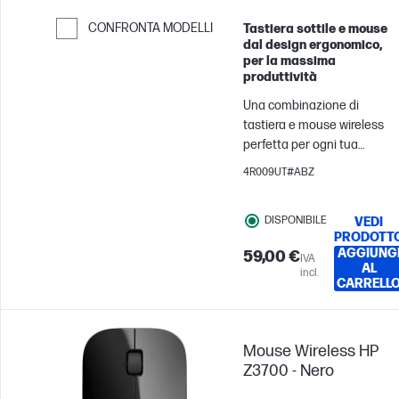
CONFRONTA MODELLI
Tastiera sottile e mouse
dal design ergonomico,
Passa al confronto
per la massima
produttività
Una combinazione di
tastiera e mouse wireless
perfetta per ogni tua
esigenza: comfort,
4R009UT#ABZ
produttività, affidabilità e
stile. Oltre 20 tasti
DISPONIBILE
VEDI
personalizzabili sulla
PRODOTT
tastiera[1] e un mouse dal
AGGIUNG
59,00 €
IVA
tracciamento ad alta
AL
incl.
precisione per lavorare
CARRELL
meglio e più velocemente.
Questa combinazione di
tastiera e mouse contiene
Mouse Wireless HP
materiali riciclati[2] ed è
Z3700 - Nero
facile da tenere pulita e