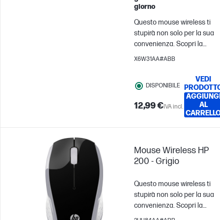
giorno
Passa al confronto
Questo mouse wireless ti
stupirà non solo per la sua
convenienza. Scopri la
libertà di lavorare e creare
X6W31AA#ABB
liberandoti dai cavi. La
struttura sagomata, adatta
VEDI
DISPONIBILE
per entrambe le mani, ti
PRODOTT
AGGIUNG
permette di aumentare
12,99 €
AL
IVA incl.
facilmente la produttività.
CARRELL
Dire addio ai cavi e
dimenticarsi del prezzo non
è mai stato così facile.
Mouse Wireless HP
200 - Grigio
Questo mouse wireless ti
stupirà non solo per la sua
convenienza. Scopri la
libertà di lavorare e creare