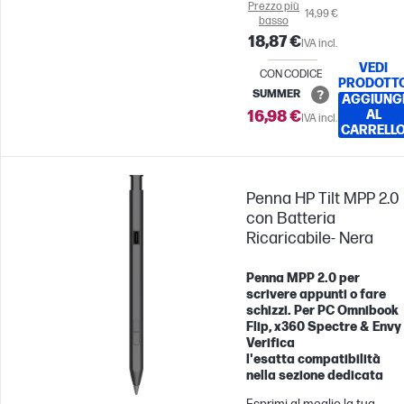
Prezzo più
14,99 €
basso
18,87 €
IVA incl.
VEDI
CON CODICE
PRODOTT
SUMMER
AGGIUNG
16,98 €
AL
IVA incl.
CARRELL
Penna HP Tilt MPP 2.0
con Batteria
Ricaricabile- Nera
Penna MPP 2.0 per
scrivere appunti o fare
schizzi. Per PC Omnibook
Flip, x360 Spectre & Envy 
Verifica
l'esatta compatibilità
nella sezione dedicata