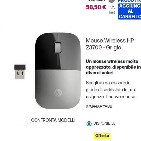
PRODOTT
AGGIUNG
58,50 €
IVA
AL
incl.
CARRELL
Mouse Wireless HP
Z3700 - Grigio
Un mouse wireless molto
apprezzato, disponibile in
diversi colori
Scegli un accessorio in
grado di soddisfare le tue
esigenze. Il nuovo mouse
wireless[1] è stato creato co
X7Q44AA#ABB
cura per consentirti di
lavorare con grande stile. È
CONFRONTA MODELLI
DISPONIBILE
funzionale. È pratico. È di
Passa al confronto
tendenza. È tuo.
Offerta