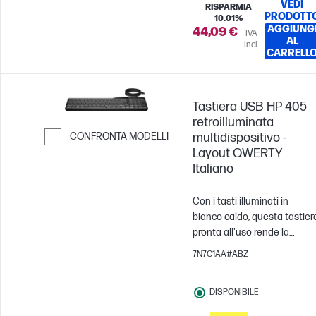
VEDI
RISPARMIA
PRODOTT
10.01%
AGGIUNG
44,09 €
IVA
AL
incl.
CARRELL
Tastiera USB HP 405
retroilluminata
CONFRONTA MODELLI
multidispositivo -
Layout QWERTY
Passa al confronto
Italiano
Con i tasti illuminati in
bianco caldo, questa tastier
pronta all'uso rende la
digitazione più efficiente
7N7C1AA#ABZ
ovunque. Collega il
dispositivo e lavora al megli
DISPONIBILE
con i tasti silenziosi e tre
livelli di retroilluminazione