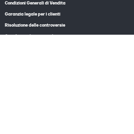
Condizioni Generali di Vendita
Garanzia legale per i clienti
Risoluzione delle controversie
Certificato di garanzia limitata
Mappa del sito
*Il nostro servizio clienti è attivo dalle ore 9.30 alle ore 18.00 da lunedì a
venerdì. I numeri telefonici hanno il seguente costo della chiamata: per
chiamate da rete fissa viene applicata la tariffa nazionale, per chiamate da
cellulare vengono applicate le tariffe dell’operatore mobile utilizzato.
** La consegna è gratuita per tutti gli ordini con importo superiore a 15 Euro
(IVA Incl). In tutti gli altri casi, le spese di consegna sono di 4 Euro (IVA Incl). La
consegna standard per i prodotti dichiarati disponibili in stock avviene
indicativamente entro 2 giorni lavorativi per gli ordini effettuati ed accettati