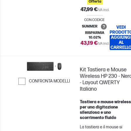
Offerta
LED. Aumenta ulteriorment
47,99 €
la produttività con 12 tasti
IVA incl.
programmabili. Lavora e
CON CODICE
divertiti tutto il giorno con la
SUMMER
VEDI
tastiera cablata e
PRODOTT
RISPARMIA
retroilluminata HP 405, dal
AGGIUNG
10.02%
design sottile e
43,19 €
AL
IVA incl.
CARRELL
igienizzabile[1].
Kit Tastiera e Mouse
Wireless HP 230 - Ner
CONFRONTA MODELLI
- Layout QWERTY
Italiano
Passa al confronto
Tastiera e mouse wireless
per una digitazione
silenziosa e uno
scorrimento fluido
La tastiera e il mouse si