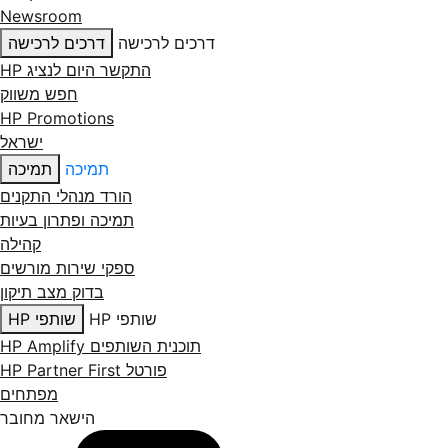
Newsroom
דרכים לרכישה
דרכים לרכישה
התקשר היום לנציג HP
חפש משווק
HP Promotions
ישראל
תמיכה
תמיכה
הורד מנהלי התקנים
תמיכה ופתרון בעיות
קהילה
ספקי שירות מורשים
בדוק מצב תיקון
שותפי HP
שותפי HP
תוכנית השותפים HP Amplify
פורטל HP Partner First
מפתחים
הישאר מחובר