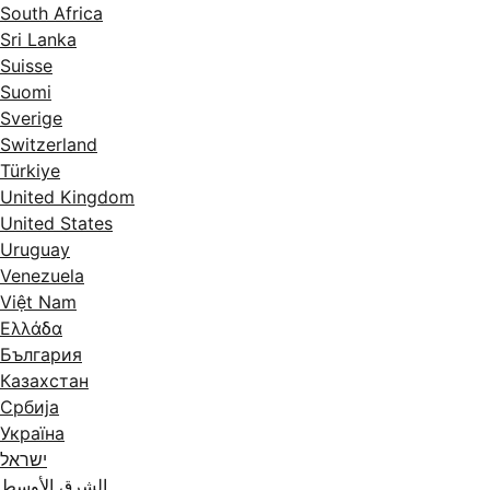
South Africa
Sri Lanka
Suisse
Suomi
Sverige
Switzerland
Türkiye
United Kingdom
United States
Uruguay
Venezuela
Việt Nam
Ελλάδα
България
Казахстан
Србија
Україна
ישראל
الشرق الأوسط