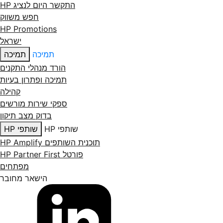
התקשר היום לנציג HP
חפש משווק
HP Promotions
ישראל
תמיכה
תמיכה
הורד מנהלי התקנים
תמיכה ופתרון בעיות
קהילה
ספקי שירות מורשים
בדוק מצב תיקון
שותפי HP
שותפי HP
תוכנית השותפים HP Amplify
פורטל HP Partner First
מפתחים
הישאר מחובר