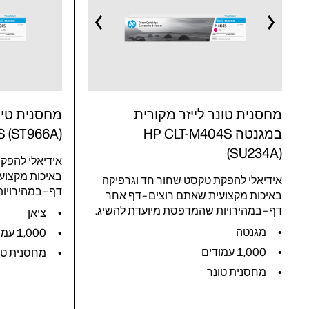
מחסנית טונר לייזר מקורית
מחסנית טיונ
במגנטה HP CLT-M404S
S (ST966A)
(SU234A)
אידיאלי להפק
באיכות מקצוע
אידיאלי להפקת טקסט שחור חד וגרפיקה
דף–במהירויות
באיכות מקצועית שאתם רוצים–דף אחר
דף–במהירויות שהמדפסת מיועדת להשיג.
ציאן
מגנטה
1,000 עמודים
1,000 עמודים
מחסנית טו
מחסנית טונר