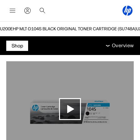
HP MLT-D104S BLACK ORIGINAL TONER CARTRIDGE (SU748A)
Overview
תמיכה
Overview
Shop
Overview
תמיכה