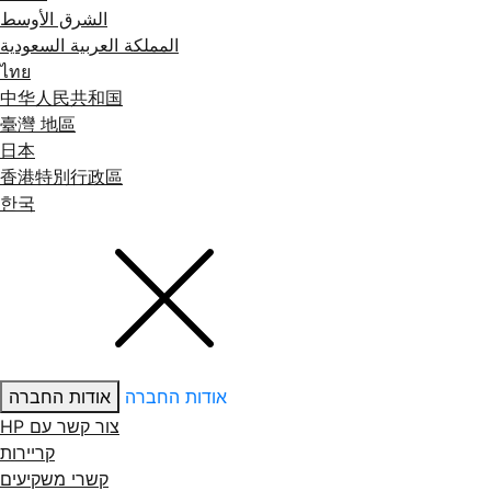
الشرق الأوسط
المملكة العربية السعودية
ไทย
中华人民共和国
臺灣 地區
日本
香港特別行政區
한국
אודות החברה
אודות החברה
צור קשר עם ‏HP
קריירות
קשרי משקיעים