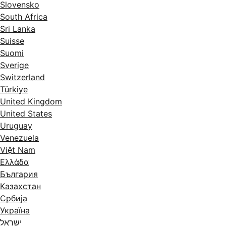
Slovensko
South Africa
Sri Lanka
Suisse
Suomi
Sverige
Switzerland
Türkiye
United Kingdom
United States
Uruguay
Venezuela
Việt Nam
Ελλάδα
България
Казахстан
Србија
Україна
ישראל