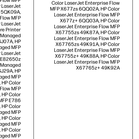
 Flow MFP
Color LaserJet Enterprise Flow
 LaserJet
MFP X677zs 6QQ02A, HP Color
 5QK09A,
LaserJet Enterprise Flow MFP
 Flow MFP
X677z+ 6QQ03A, HP Color
 LaserJet
LaserJet Enterprise Flow MFP
e Printer
X67755zs 49K87A, HP Color
t Managed
LaserJet Enterprise Flow MFP
J07A, HP
X67765zs 49K91A, HP Color
naged MFP
LaserJet Enterprise Flow MFP
 LaserJet
X67755z+ 49K88A, HP Color
 E82650z
LaserJet Enterprise Flow MFP
t Managed
‎X67765z‎+ ‎49K92A
SJ29A, HP
naged MFP
 HP Color
 Flow MFP
 HP Color
 MFP E786
 HP Color
naged MFP
 HP Color
naged MFP
 HP Color
naged MFP