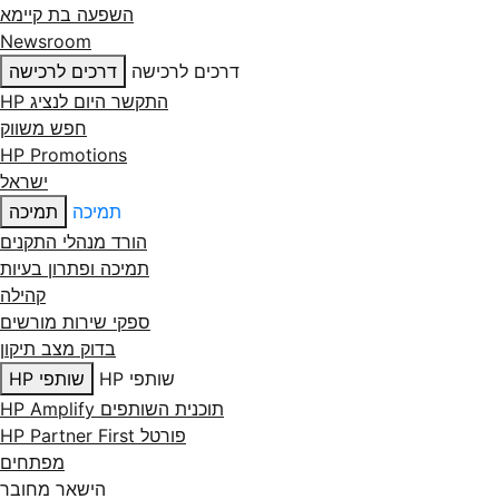
השפעה בת קיימא
Newsroom
דרכים לרכישה
דרכים לרכישה
התקשר היום לנציג HP
חפש משווק
HP Promotions
ישראל
תמיכה
תמיכה
הורד מנהלי התקנים
תמיכה ופתרון בעיות
קהילה
ספקי שירות מורשים
בדוק מצב תיקון
שותפי HP
שותפי HP
תוכנית השותפים HP Amplify
פורטל HP Partner First
מפתחים
הישאר מחובר