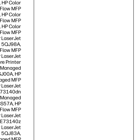
 HP Color
 Flow MFP
 HP Color
 Flow MFP
 HP Color
 Flow MFP
 LaserJet
 5QJ98A,
 Flow MFP
 LaserJet
e Printer
t Managed
J00A, HP
naged MFP
 LaserJet
E73140dn
t Managed
S57A, HP
 Flow MFP
 LaserJet
 E73140z
 LaserJet
 5QJ83A,
naged MFP