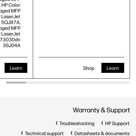
 HP Color
naged MFP
 LaserJet
 5QJ87A,
naged MFP
 LaserJet
E73030dn
3SJ04A
Learn
Shop
Learn
Warranty & Support
Troubleshooting
HP Support
Technical support
Datasheets & documents