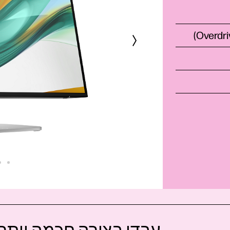
Overdr‏)