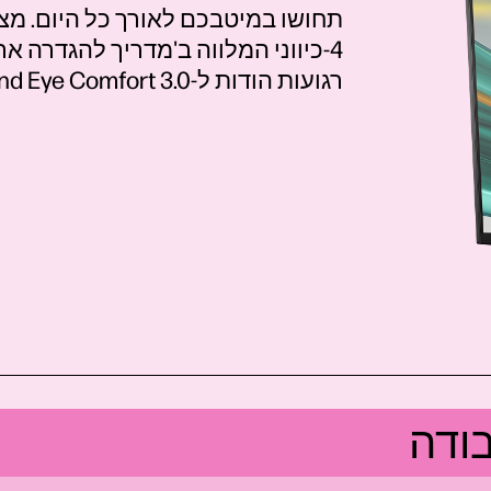
תחושו במיטבכם לאורך כל היום. מצא
4-כיווני המלווה ב'מדריך להגדרה ארגונומית' שלב אחר
רגועות הודות ל-TÜV Rheinland Eye Comfort 3.0 ו-HP Eye Ease.
ודה