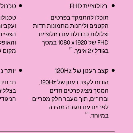
‎ ‎רזולוציית FHD
טכנולוגי
תוכלו להתמקד בפרטים
הקטנים וליהנות מתמונות חדות
ועקביות
וצלולות כבדולח עם רזולוציית
הצפייה
FHD של 1920 x ‏1080 במסך
7
בגודל 27
אינץ'.
מקום 
קצב רענון של 120Hz
יותר ני
הודות לקצב רענון של 120Hz,
תבחינו
המסך מציג פרטים חדים
בצללים
וברורים, תוך מעבר חלק מפריים
הניגודיות
לפריים עם תגובה מהירה
7
במיוחד.