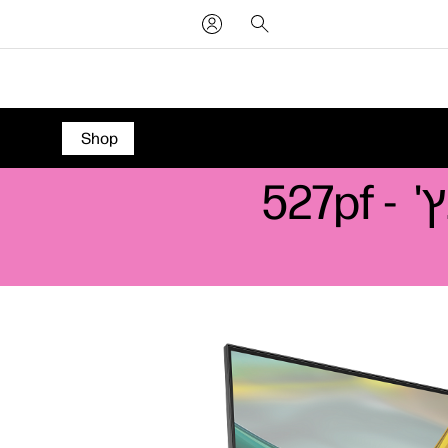
Shop
מסך FHD של HP מסדרה ‎5 Pro בגודל 27 אינץ' ‎‏ - 527pf