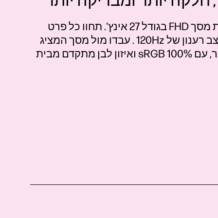
 חלקה יותר ומבריקה יותר
האיצו את קצב העבודה שלכם בעזרת מסך FHD בגודל 27 אינץ'. תחוו כל פרט
ב רענון של
120Hz‏
. עבדו מול מסך המציג
ם 100%
sRGB‏
ואיזון לבן מתקדם מבית