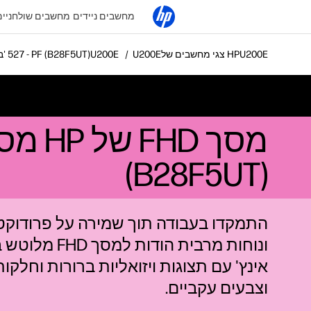
מחשבים ניידים
מחשבים שולחניים
צגי מחשבים של HP
מסך FHD של HP מסדרה ‎5 PRO בגודל 27 אינץ' ‎‏ - 527PF (B28F5UT)
(B28F5UT)
התמקדו בעבודה תוך שמירה על פרודוקט
אינץ' עם תצוגות ויזואליות ברורות וחלקות
וצבעים עקביים.