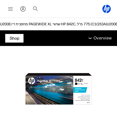
מחסנית דיו PAGEWIDE XL שחור HP 842C, ‏775 מ"ל (C1Q53A)
Overview
תמיכה
Overview
Shop
Overview
תמיכה