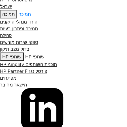
ישראל
תמיכה
תמיכה
הורד מנהלי התקנים
תמיכה ופתרון בעיות
קהילה
ספקי שירות מורשים
בדוק מצב תיקון
שותפי HP
שותפי HP
תוכנית השותפים HP Amplify
פורטל HP Partner First
מפתחים
הישאר מחובר