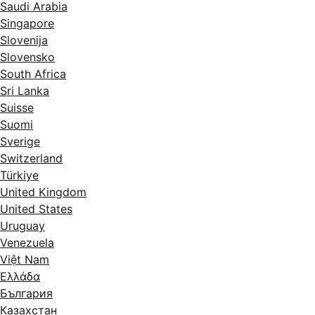
Saudi Arabia
Singapore
Slovenija
Slovensko
South Africa
Sri Lanka
Suisse
Suomi
Sverige
Switzerland
Türkiye
United Kingdom
United States
Uruguay
Venezuela
Việt Nam
Ελλάδα
България
Казахстан