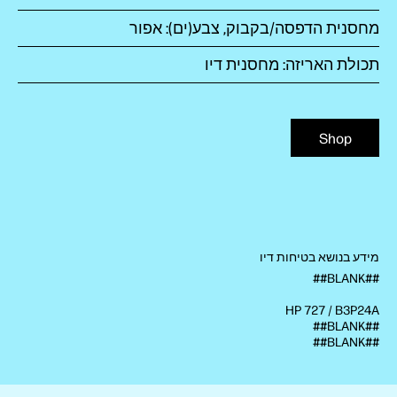
מחסנית הדפסה/בקבוק, צבע(ים): אפור
תכולת האריזה: מחסנית דיו
Shop
מידע בנושא בטיחות דיו
##BLANK##
HP 727 / B3P24A
##BLANK##
##BLANK##