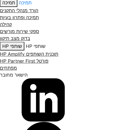
תמיכה
תמיכה
הורד מנהלי התקנים
תמיכה ופתרון בעיות
קהילה
ספקי שירות מורשים
בדוק מצב תיקון
שותפי HP
שותפי HP
תוכנית השותפים HP Amplify
פורטל HP Partner First
מפתחים
הישאר מחובר