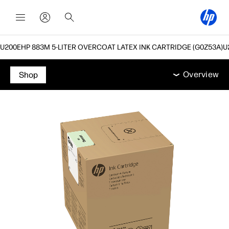
HP 883M 5-LITER OVERCOAT LATEX INK CARTRIDGE (G0Z53A)
Overview
תמיכה
Overview
Shop
Overview
תמיכה