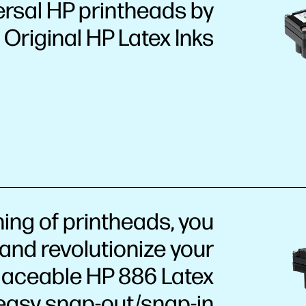
versal HP printheads by
 Original HP Latex Inks.
ing of printheads, you
and revolutionize your
laceable HP 886 Latex
 easy snap-out/snap-in