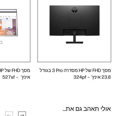
מסך FHD של HP מסדרה ‎3 Pro בגודל
23.8 אינץ' ‎‏– 324pf
אינץ' ‎‏ – 527sf
אולי תאהב גם את...