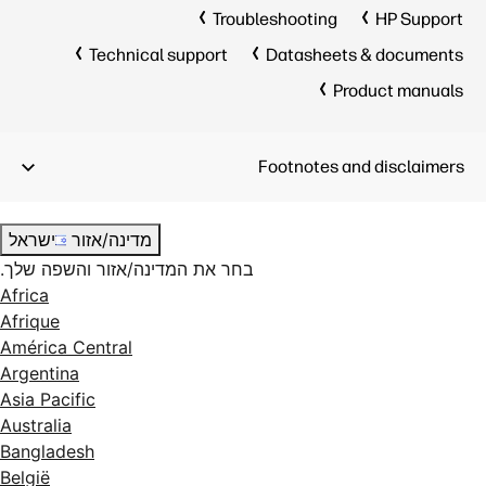
Troubleshooting
HP Support
Technical support
Datasheets & documents
Product manuals
Footnotes and disclaimers
מדינה/אזור
ישראל
בחר את המדינה/אזור והשפה שלך.
Africa
Afrique
América Central
Argentina
Asia Pacific
Australia
Bangladesh
België